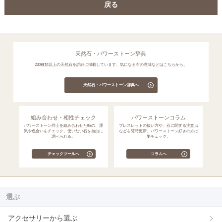
戻る
天然石・パワーストーン辞典
230種類以上の天然石を詳細に掲載しています。気になる石の意味などはこちらから。
天然石・パワーストーン辞典へ
組み合わせ・相性チェック
パワーストーンコラム
パワーストーン同士を組み合わせた時の、運
ブレスレットの扱い方や、石に関する注意点
気や色合いをチェック。使いたい石を自由に
などを随時更新。パワーストーン好きの方は
調べられる。
要チェック。
チェックツールへ
コラムへ
選ぶ
アクセサリーから選ぶ