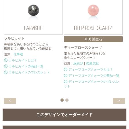
ラルビカイト
10月誕生石
神秘的な美しさを持つことから
ディープローズクォーツ
ブ
御影石にも用いられている高級石
限られた産地でのみ採られる
ブ
運気：
仕事運
希少なローズクォーツ
人
ラルビカイトとは？
運気：
縁結び
｜
恋愛成就
運
ラルビカイトの商品一覧
ディープローズクォーツとは？
ラルビカイトのブレスレット
ディープローズクォーツの商品一覧
ディープローズクォーツのブレスレ
ット
<
>
このデザインでオーダーメイド