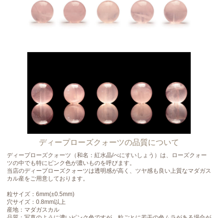
ディープローズクォーツの品質について
ディープローズクォーツ（和名：紅水晶/べにすいしょう）は、ローズクォー
ツの中でも特にピンク色が濃いものを呼びます。
当店のディープローズクォーツは透明感が高く、ツヤ感も良い上質なマダガス
カル産をご用意しております。
粒サイズ：6mm(±0.5mm)
穴サイズ：0.8mm以上
産地：マダガスカル
品質：写真のように濃いピンク色ですが、粒ごとに若干の色ムラがある場合が