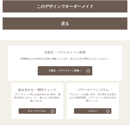
このデザインでオーダーメイド
戻る
天然石・パワーストーン辞典
230種類以上の天然石を詳細に掲載しています。気になる石の意味などはこちらから。
天然石・パワーストーン辞典へ
組み合わせ・相性チェック
パワーストーンコラム
パワーストーン同士を組み合わせた時の、運
ブレスレットの扱い方や、石に関する注意点
気や色合いをチェック。使いたい石を自由に
などを随時更新。パワーストーン好きの方は
調べられる。
要チェック。
チェックツールへ
コラムへ