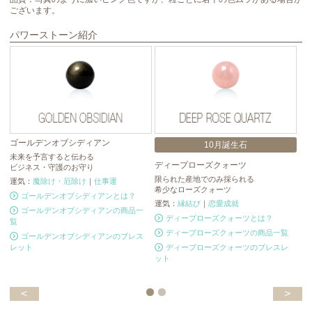
ございます。
パワーストーン紹介
ゴールデンオブシディアン
10月誕生石
未来を予言すると伝わる
ディープローズクォーツ
ブ
ビジネス・守護のお守り
限られた産地でのみ採られる
ブ
運気：
魔除け・厄除け
｜
仕事運
希少なローズクォーツ
人
ゴールデンオブシディアンとは？
運気：
縁結び
｜
恋愛成就
運
ゴールデンオブシディアンの商品一
ディープローズクォーツとは？
覧
ディープローズクォーツの商品一覧
ゴールデンオブシディアンのブレス
レット
ディープローズクォーツのブレスレ
ット
<
>