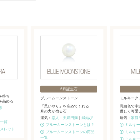
6月誕生石
を持ち
ブルームーンストーン
ミルキーク
を高める
「思いやり」を高めてくれる
乳白色で半
係
月の力が宿る石
優しく可愛
運気：
恋人・夫婦円満
｜
縁結び
運気：
家庭
一覧
ブルームーンストーンとは？
ミルキー
スレット
ブルームーンストーンの商品
ミルキー
一覧
ミルキー