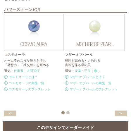
パワーストーン紹介
コスモオーラ
マザーオブパール
オーロラのような輝きを持ち
母性を高めるといわれる
ア
「発想力」「社交性」を高める
真珠を作る母の貝
冷
運気：
仕事運
｜
人間関係
運気：
安産・子宝
｜
癒し
真
コスモオーラとは？
マザーオブパールとは？
運
コスモオーラの商品一覧
マザーオブパールの商品一覧
コスモオーラのブレスレット
マザーオブパールのブレスレット
<
>
このデザインでオーダーメイド