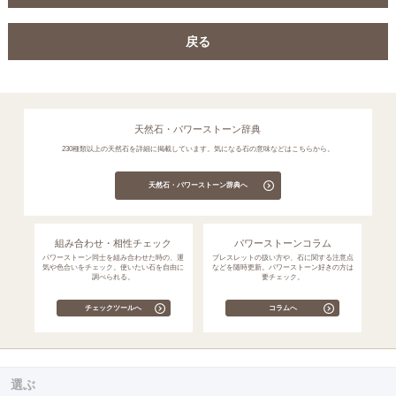
戻る
天然石・パワーストーン辞典
230種類以上の天然石を詳細に掲載しています。気になる石の意味などはこちらから。
天然石・パワーストーン辞典へ
組み合わせ・相性チェック
パワーストーンコラム
パワーストーン同士を組み合わせた時の、運
ブレスレットの扱い方や、石に関する注意点
気や色合いをチェック。使いたい石を自由に
などを随時更新。パワーストーン好きの方は
調べられる。
要チェック。
チェックツールへ
コラムへ
選ぶ