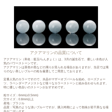
アクアマリンの品質について
アクアマリン（和名：藍玉/らんぎょく）は、3月の誕生石で、優しい水色が人
気のパワーストーンです。
アクアマリンは茶色や黒などの濁りが見られる場合がありますが、当店では濁
りのない美しいブルーの粒を厳選してご用意しております。
定番人気のカラーですので、水晶やマザーオブパールを始め、ローズクォー
ツ、ラベンダーアメジストなど様々なカラーストーンと組み合わせられます。
特に優しい色合いのストーンがおすすめです。
粒サイズ：6mm(±0.5mm)
穴サイズ：0.8mm以上
産地：ブラジル
品質：写真のような淡いブルーですが、購入時期によって色味が若干異なる場
合がございます。