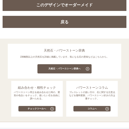
このデザインでオーダーメイド
戻る
天然石・パワーストーン辞典
230種類以上の天然石を詳細に掲載しています。気になる石の意味などはこちらから。
天然石・パワーストーン辞典へ
組み合わせ・相性チェック
パワーストーンコラム
パワーストーン同士を組み合わせた時の、運
ブレスレットの扱い方や、石に関する注意点
気や色合いをチェック。使いたい石を自由に
などを随時更新。パワーストーン好きの方は
調べられる。
要チェック。
チェックツールへ
コラムへ