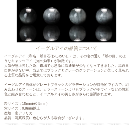
イーグルアイの品質について
イーグルアイ（和名：鷲目石/わしめいし）は、その名の通り「鷲の目」のよ
うなキャッツアイ（光の効果）が特徴です。
人気が急上昇した為、市場でも急激に流通量が少なくなってきました。流通量
自体が少ない中、当店ではブラックとグレーのグラデーションが美しく見られ
る上質な品質をご用意しております。
イーグルアイ自体がグレートブラックのグラデーションが特徴的ですので、組
み合わせるストーンは、カラーストーンよりもブラックやホワイトなどの無彩
色と組み合わせると、イーグルアイの美しさがさらに強調されます。
粒サイズ：10mm(±0.5mm)
穴サイズ：0.8mm以上
産地：南アフリカ
品質：写真程度に色むらが入る場合がございます。