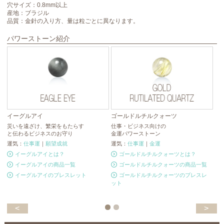
穴サイズ：0.8mm以上
産地：ブラジル
品質：金針の入り方、量は粒ごとに異なります。
パワーストーン紹介
イーグルアイ
ゴールドルチルクォーツ
モ
災いを遠ざけ、繁栄をもたらす
仕事・ビジネス向けの
強
と伝わるビジネスのお守り
金運パワーストーン
漆
運気：
仕事運
｜
願望成就
運気：
仕事運
｜
金運
運
イーグルアイとは？
ゴールドルチルクォーツとは？
イーグルアイの商品一覧
ゴールドルチルクォーツの商品一覧
イーグルアイのブレスレット
ゴールドルチルクォーツのブレスレ
ット
<
>