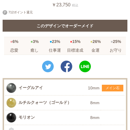
￥23,750
税込
712ポイント還元
このデザインでオーダーメイド
6%
3%
23%
15%
26%
25%
恋愛
癒し
仕事運
目標達成
金運
お守り
イーグルアイ
10mm
メイン石
ルチルクォーツ（ゴールド）
8mm
モリオン
8mm