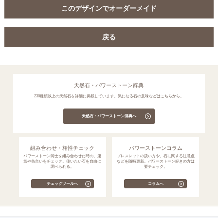
このデザインでオーダーメイド
戻る
天然石・パワーストーン辞典
230種類以上の天然石を詳細に掲載しています。気になる石の意味などはこちらから。
天然石・パワーストーン辞典へ
組み合わせ・相性チェック
パワーストーンコラム
パワーストーン同士を組み合わせた時の、運
ブレスレットの扱い方や、石に関する注意点
気や色合いをチェック。使いたい石を自由に
などを随時更新。パワーストーン好きの方は
調べられる。
要チェック。
チェックツールへ
コラムへ