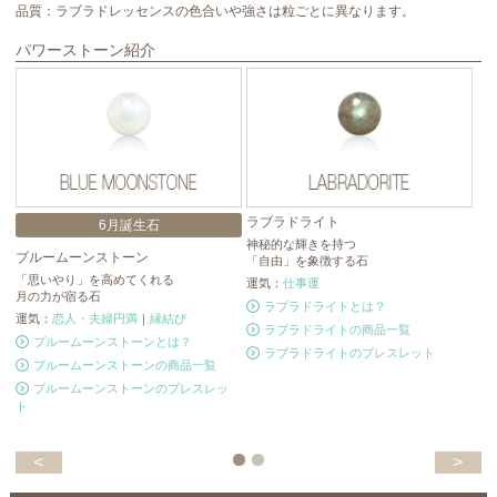
品質：ラブラドレッセンスの色合いや強さは粒ごとに異なります。
パワーストーン紹介
ラブラドライト
モ
6月誕生石
神秘的な輝きを持つ
強
ブルームーンストーン
「自由」を象徴する石
漆
「思いやり」を高めてくれる
運気：
仕事運
運
月の力が宿る石
ラブラドライトとは？
運気：
恋人・夫婦円満
｜
縁結び
ラブラドライトの商品一覧
ブルームーンストーンとは？
ラブラドライトのブレスレット
ブルームーンストーンの商品一覧
ブルームーンストーンのブレスレッ
ト
<
>