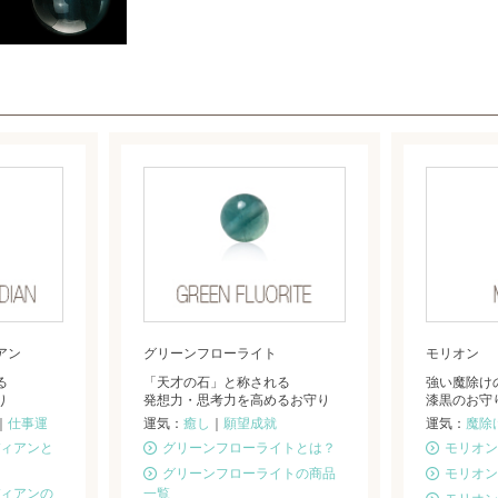
アン
グリーンフローライト
モリオン
る
「天才の石」と称される
強い魔除け
り
発想力・思考力を高めるお守り
漆黒のお守
｜
仕事運
運気：
癒し
｜
願望成就
運気：
魔除
ィアンと
グリーンフローライトとは？
モリオン
グリーンフローライトの商品
モリオン
ィアンの
一覧