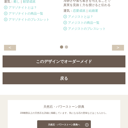
冷静さや落ち着きを与えることで
運気：
癒し
｜
願望成就
運
真実を見抜く力を授けると伝わる
アマゾナイトとは？
運気：
恋愛成就
｜
結婚運
アマゾナイトの商品一覧
アメジストとは？
アマゾナイトのブレスレット
アメジストの商品一覧
アメジストのブレスレット
<
>
このデザインでオーダーメイド
戻る
天然石・パワーストーン辞典
230種類以上の天然石を詳細に掲載しています。気になる石の意味などはこちらから。
天然石・パワーストーン辞典へ