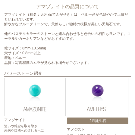
アマゾナイトの品質について
アマゾナイト（和名：天河石/てんがせき）は、ペルー産が色鮮やかで上質だ
といわれています。
鮮やかなブルーグリーンで、天然らしい独特の模様が美しい天然石です。
他のパステルカラーのストーンと組み合わせると色合いの相性も良いです。コ
ーラルやカーネリアンなどがおすすめです。
粒サイズ：8mm(±0.5mm)
穴サイズ：0.8mm以上
産地：ペルー
品質：写真程度のムラが見られる場合がございます。
パワーストーン紹介
アマゾナイト
ト
2月誕生石
迷いや雑念を取り除き
忍
アメジスト
未来や目標への道しるべに
ト