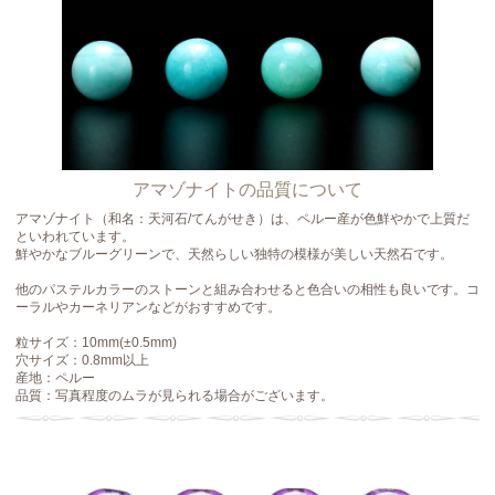
アマゾナイトの品質について
アマゾナイト（和名：天河石/てんがせき）は、ペルー産が色鮮やかで上質だ
といわれています。
鮮やかなブルーグリーンで、天然らしい独特の模様が美しい天然石です。
他のパステルカラーのストーンと組み合わせると色合いの相性も良いです。コ
ーラルやカーネリアンなどがおすすめです。
粒サイズ：10mm(±0.5mm)
穴サイズ：0.8mm以上
産地：ペルー
品質：写真程度のムラが見られる場合がございます。