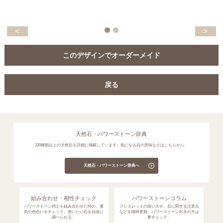
<
>
このデザインでオーダーメイド
戻る
天然石・パワーストーン辞典
230種類以上の天然石を詳細に掲載しています。気になる石の意味などはこちらから。
天然石・パワーストーン辞典へ
組み合わせ・相性チェック
パワーストーンコラム
パワーストーン同士を組み合わせた時の、運
ブレスレットの扱い方や、石に関する注意点
気や色合いをチェック。使いたい石を自由に
などを随時更新。パワーストーン好きの方は
調べられる。
要チェック。