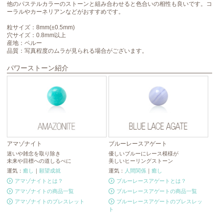
他のパステルカラーのストーンと組み合わせると色合いの相性も良いです。コ
ーラルやカーネリアンなどがおすすめです。
粒サイズ：8mm(±0.5mm)
穴サイズ：0.8mm以上
産地：ペルー
品質：写真程度のムラが見られる場合がございます。
パワーストーン紹介
アマゾナイト
ブルーレースアゲート
ト
迷いや雑念を取り除き
優しいブルーにレース模様が
忍
未来や目標への道しるべに
美しいヒーリングストーン
ト
運気：
癒し
｜
願望成就
運気：
人間関係
｜
癒し
運
アマゾナイトとは？
ブルーレースアゲートとは？
アマゾナイトの商品一覧
ブルーレースアゲートの商品一覧
アマゾナイトのブレスレット
ブルーレースアゲートのブレスレッ
ト