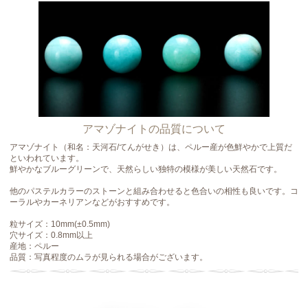
アマゾナイトの品質について
アマゾナイト（和名：天河石/てんがせき）は、ペルー産が色鮮やかで上質だ
といわれています。
鮮やかなブルーグリーンで、天然らしい独特の模様が美しい天然石です。
他のパステルカラーのストーンと組み合わせると色合いの相性も良いです。コ
ーラルやカーネリアンなどがおすすめです。
粒サイズ：10mm(±0.5mm)
穴サイズ：0.8mm以上
産地：ペルー
品質：写真程度のムラが見られる場合がございます。