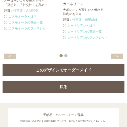
オーロラのような輝きを持ち
忍
カーネリアン
「発想力」「社交性」を高める
ト
ナポレオンが愛したと伝わる
運気：
仕事運
｜
人間関係
運
勝利のお守り
コスモオーラとは？
運気：
仕事運
｜
願望成就
コスモオーラの商品一覧
カーネリアンとは？
コスモオーラのブレスレット
カーネリアンの商品一覧
カーネリアンのブレスレット
<
>
このデザインでオーダーメイド
戻る
天然石・パワーストーン辞典
230種類以上の天然石を詳細に掲載しています。気になる石の意味などはこちらから。