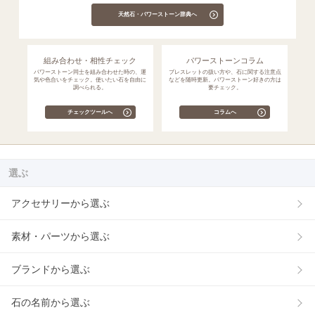
天然石・パワーストーン辞典へ
組み合わせ・相性チェック
パワーストーンコラム
パワーストーン同士を組み合わせた時の、運
ブレスレットの扱い方や、石に関する注意点
気や色合いをチェック。使いたい石を自由に
などを随時更新。パワーストーン好きの方は
調べられる。
要チェック。
チェックツールへ
コラムへ
選ぶ
アクセサリーから選ぶ
素材・パーツから選ぶ
ブランドから選ぶ
石の名前から選ぶ