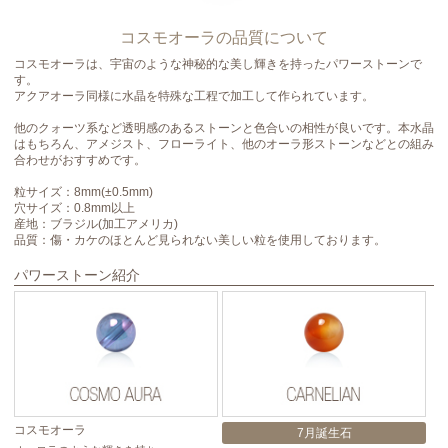
コスモオーラの品質について
コスモオーラは、宇宙のような神秘的な美し輝きを持ったパワーストーンで
す。
アクアオーラ同様に水晶を特殊な工程で加工して作られています。
他のクォーツ系など透明感のあるストーンと色合いの相性が良いです。本水晶
はもちろん、アメジスト、フローライト、他のオーラ形ストーンなどとの組み
合わせがおすすめです。
粒サイズ：8mm(±0.5mm)
穴サイズ：0.8mm以上
産地：ブラジル(加工アメリカ)
品質：傷・カケのほとんど見られない美しい粒を使用しております。
パワーストーン紹介
コスモオーラ
ト
7月誕生石