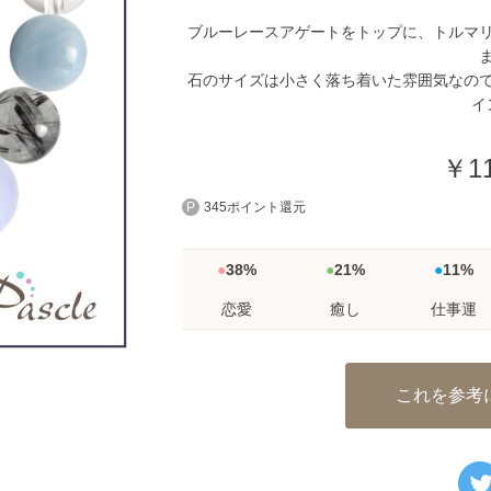
ブルーレースアゲートをトップに、トルマ
石のサイズは小さく落ち着いた雰囲気なの
イ
￥11
345ポイント還元
38%
21%
11%
恋愛
癒し
仕事運
これを参考