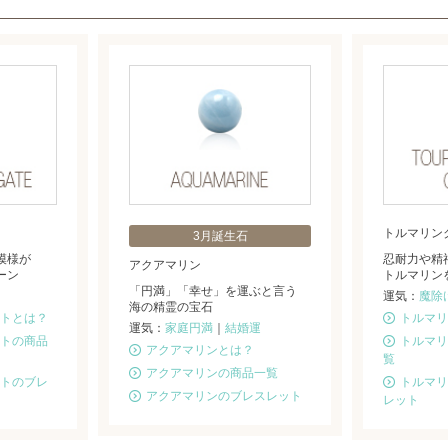
トルマリン
3月誕生石
模様が
忍耐力や精
アクアマリン
ーン
トルマリン
「円満」「幸せ」を運ぶと言う
運気：
魔除
海の精霊の宝石
トとは？
トルマリ
運気：
家庭円満
｜
結婚運
トの商品
トルマリ
アクアマリンとは？
覧
アクアマリンの商品一覧
トのブレ
トルマリ
アクアマリンのブレスレット
レット