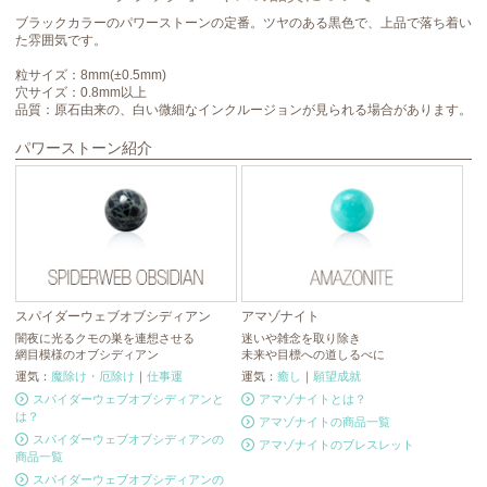
ブラックカラーのパワーストーンの定番。ツヤのある黒色で、上品で落ち着い
た雰囲気です。
粒サイズ：8mm(±0.5mm)
穴サイズ：0.8mm以上
品質：原石由来の、白い微細なインクルージョンが見られる場合があります。
パワーストーン紹介
スパイダーウェブオブシディアン
アマゾナイト
ト
闇夜に光るクモの巣を連想させる
迷いや雑念を取り除き
忍
網目模様のオブシディアン
未来や目標への道しるべに
ト
運気：
魔除け・厄除け
｜
仕事運
運気：
癒し
｜
願望成就
運
スパイダーウェブオブシディアンと
アマゾナイトとは？
は？
アマゾナイトの商品一覧
スパイダーウェブオブシディアンの
アマゾナイトのブレスレット
商品一覧
スパイダーウェブオブシディアンの