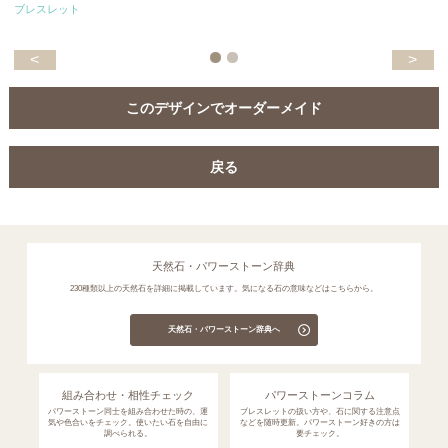
ブレスレット
<
>
このデザインでオーダーメイド
戻る
天然石・パワーストーン辞典
230種類以上の天然石を詳細に掲載しています。気になる石の意味などはこちらから。
天然石・パワーストーン辞典へ
組み合わせ・相性チェック
パワーストーンコラム
パワーストーン同士を組み合わせた時の、運
ブレスレットの扱い方や、石に関する注意点
気や色合いをチェック。使いたい石を自由に
などを随時更新。パワーストーン好きの方は
調べられる。
要チェック。