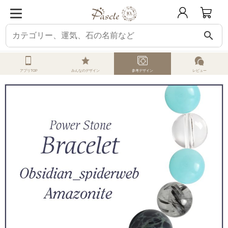
search
ホーム
オーダーメイド
参考デザイン
スパイダーウェブオブシディアン
アプリTOP
みんなのデザイン
参考デザイン
レビュー