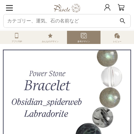
search
ホーム
オーダーメイド
参考デザイン
スパイダーウェブオブシディアン
アプリTOP
みんなのデザイン
参考デザイン
レビュー