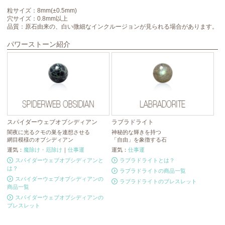
粒サイズ：8mm(±0.5mm)
穴サイズ：0.8mm以上
品質：原石由来の、白い微細なインクルージョンが見られる場合があります。
パワーストーン紹介
スパイダーウェブオブシディアン
ラブラドライト
ト
闇夜に光るクモの巣を連想させる
神秘的な輝きを持つ
忍
網目模様のオブシディアン
「自由」を象徴する石
ト
運気：
魔除け・厄除け
｜
仕事運
運気：
仕事運
運
スパイダーウェブオブシディアンと
ラブラドライトとは？
は？
ラブラドライトの商品一覧
スパイダーウェブオブシディアンの
ラブラドライトのブレスレット
商品一覧
スパイダーウェブオブシディアンの
ブレスレット