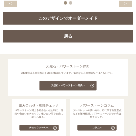
<
>
このデザインでオーダーメイド
戻る
天然石・パワーストーン辞典
230種類以上の天然石を詳細に掲載しています。気になる石の意味などはこちらから。
天然石・パワーストーン辞典へ
組み合わせ・相性チェック
パワーストーンコラム
パワーストーン同士を組み合わせた時の、運
ブレスレットの扱い方や、石に関する注意点
気や色合いをチェック。使いたい石を自由に
などを随時更新。パワーストーン好きの方は
調べられる。
要チェック。
チェックツールへ
コラムへ