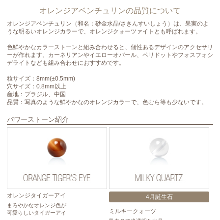
オレンジアベンチュリンの品質について
オレンジアベンチュリン（和名：砂金水晶/さきんすいしょう）は、果実のよ
うな明るいオレンジカラーで、オレンジクォーツァイトとも呼ばれます。
色鮮やかなカラーストーンと組み合わせると、個性あるデザインのアクセサリ
ーが作れます。カーネリアンやイエローオパール、ペリドットやフォスフォシ
デライトなども組み合わせにおすすめです。
粒サイズ：8mm(±0.5mm)
穴サイズ：0.8mm以上
産地：ブラジル、中国
品質：写真のような鮮やかなのオレンジカラーで、色むら等も少ないです。
パワーストーン紹介
オレンジタイガーアイ
ト
4月誕生石
まろやかなオレンジ色が
忍
ミルキークォーツ
可愛らしいタイガーアイ
ト