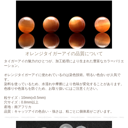
オレンジタイガーアイの品質について
タイガーアイの魅力のひとつが、加工処理により生まれた豊富なカラーバリエ
ーション。
オレンジタイガーアイに使われているのは染色技術。明るい色合いが人気で
す。
染料を使っているため、水濡れや摩擦により色味が変化することがあります。
色移りや色落ちを防ぐため、お取り扱いにはご注意ください。
粒サイズ：10mm(±0.5mm)
穴サイズ：0.8mm以上
産地：南アフリカ
品質：キャッツアイの色合い・強さは、粒ごとに個体差がございます。