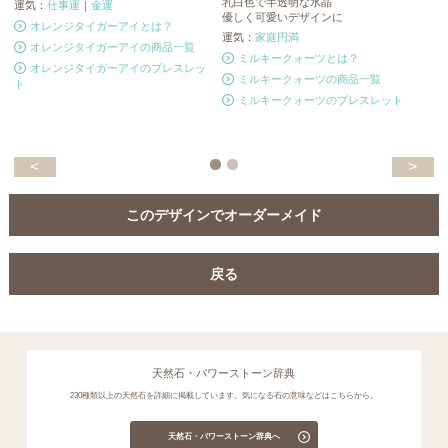
乳白色で半透明な水晶
運気：
仕事運
｜
金運
運
優しく可愛いデザインに
オレンジタイガーアイとは？
運気：
家庭円満
オレンジタイガーアイの商品一覧
ミルキークォーツとは？
オレンジタイガーアイのブレスレッ
ミルキークォーツの商品一覧
ト
ミルキークォーツのブレスレット
<
>
このデザインでオーダーメイド
戻る
天然石・パワーストーン辞典
230種類以上の天然石を詳細に掲載しています。気になる石の意味などはこちらから。
天然石・パワーストーン辞典へ