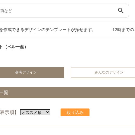
search
を作成できるデザインのテンプレートが探せます。
12時まで
ト（ペルー産）
参考デザイン
みんなのデザイン
一覧
表示順】
絞り込み