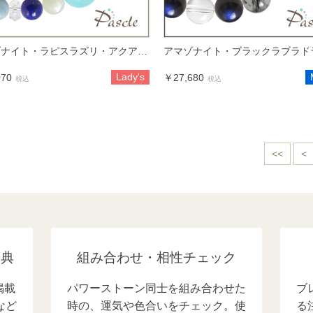
アマゾナイト・ラピスラズリ・アクアマリン レディース 大粒リボンブレスレット
Lady's
070
￥27,680
税込
税込
<<
<
辞典
組み合わせ・相性チェック
掲載
パワーストーン同士を組み合わせた
ブ
など
時の、運気や色合いをチェック。使
る