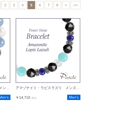
2
3
4
5
6
7
8
>
>>
アマゾナイト・エンジェライト メンズデザインブレスレット
アマゾナイト・ラピスラズリ メンズブラックスピネルブレスレット
Men's
Men's
￥14,710
税込