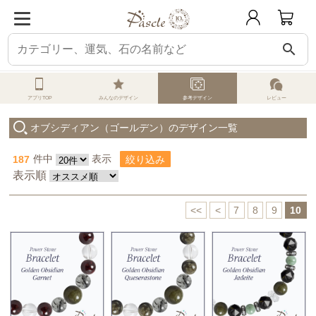
search
パスクル
オーダーメイド
参考デザイン一覧
オブシディアン（ゴールデン
アプリTOP
みんなのデザイン
参考デザイン
レビュー
オブシディアン（ゴールデン）のデザイン一覧
187
件中
表示
絞り込み
表示順
<<
<
7
8
9
10