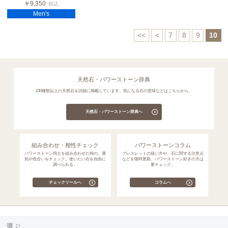
￥9,350
税込
Men's
<<
<
7
8
9
10
天然石・パワーストーン辞典
230種類以上の天然石を詳細に掲載しています。気になる石の意味などはこちらから。
天然石・パワーストーン辞典へ
組み合わせ・相性チェック
パワーストーンコラム
パワーストーン同士を組み合わせた時の、運
ブレスレットの扱い方や、石に関する注意点
気や色合いをチェック。使いたい石を自由に
などを随時更新。パワーストーン好きの方は
調べられる。
要チェック。
チェックツールへ
コラムへ
選ぶ