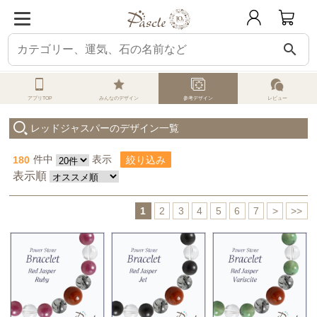
search
パスクル
オーダーメイド
参考デザイン一覧
レッドジャスパー
アプリTOP
みんなのデザイン
参考デザイン
レビュー
レッドジャスパーのデザイン一覧
180
件中
表示
絞り込み
表示順
1
2
3
4
5
6
7
>
>>