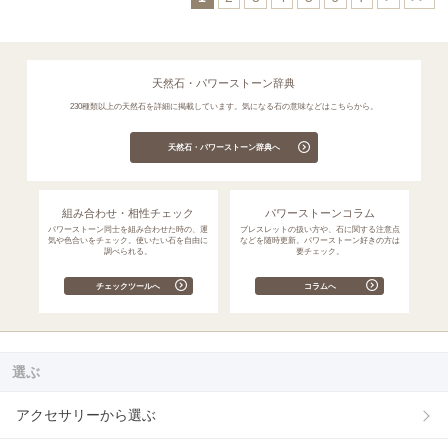
天然石・パワーストーン辞典
230種類以上の天然石を詳細に掲載しています。気になる石の意味などはこちらから。
天然石・パワーストーン辞典へ
組み合わせ・相性チェック
パワーストーンコラム
パワーストーン同士を組み合わせた時の、運
ブレスレットの扱い方や、石に関する注意点
気や色合いをチェック。使いたい石を自由に
などを随時更新。パワーストーン好きの方は
調べられる。
要チェック。
チェックツールへ
コラムへ
選ぶ
アクセサリーから選ぶ