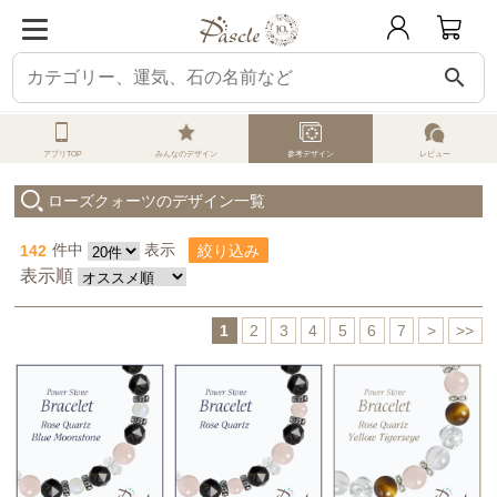
search
パスクル
オーダーメイド
参考デザイン一覧
ローズクォーツ
アプリTOP
みんなのデザイン
参考デザイン
レビュー
ローズクォーツのデザイン一覧
142
件中
表示
絞り込み
表示順
1
2
3
4
5
6
7
>
>>