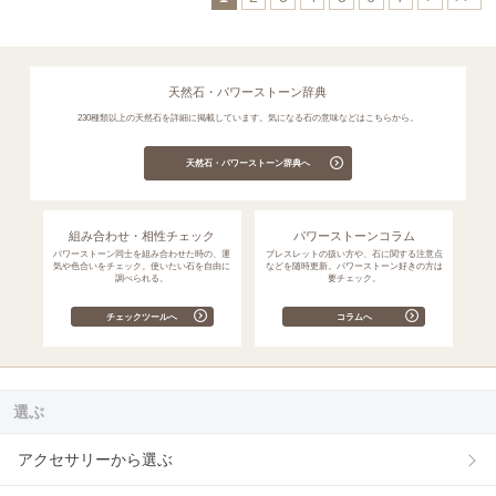
天然石・パワーストーン辞典
230種類以上の天然石を詳細に掲載しています。気になる石の意味などはこちらから。
天然石・パワーストーン辞典へ
組み合わせ・相性チェック
パワーストーンコラム
パワーストーン同士を組み合わせた時の、運
ブレスレットの扱い方や、石に関する注意点
気や色合いをチェック。使いたい石を自由に
などを随時更新。パワーストーン好きの方は
調べられる。
要チェック。
チェックツールへ
コラムへ
選ぶ
アクセサリーから選ぶ