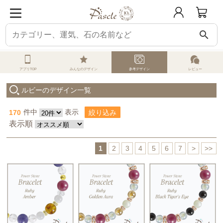
search
パスクル
オーダーメイド
参考デザイン一覧
ルビー
アプリTOP
みんなのデザイン
参考デザイン
レビュー
ルビーのデザイン一覧
170
件中
表示
絞り込み
表示順
1
2
3
4
5
6
7
>
>>