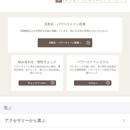
天然石・パワーストーン辞典
230種類以上の天然石を詳細に掲載しています。気になる石の意味などはこちらから。
天然石・パワーストーン辞典へ
組み合わせ・相性チェック
パワーストーンコラム
パワーストーン同士を組み合わせた時の、運
ブレスレットの扱い方や、石に関する注意点
気や色合いをチェック。使いたい石を自由に
などを随時更新。パワーストーン好きの方は
調べられる。
要チェック。
チェックツールへ
コラムへ
選ぶ
アクセサリーから選ぶ