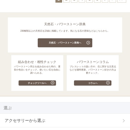
天然石・パワーストーン辞典
230種類以上の天然石を詳細に掲載しています。気になる石の意味などはこちらから。
天然石・パワーストーン辞典へ
組み合わせ・相性チェック
パワーストーンコラム
パワーストーン同士を組み合わせた時の、運
ブレスレットの扱い方や、石に関する注意点
気や色合いをチェック。使いたい石を自由に
などを随時更新。パワーストーン好きの方は
調べられる。
要チェック。
チェックツールへ
コラムへ
選ぶ
アクセサリーから選ぶ