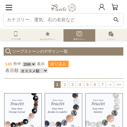
search
パスクル
オーダーメイド
参考デザイン一覧
ソープストーン
アプリTOP
みんなのデザイン
参考デザイン
レビュー
ソープストーンのデザイン一覧
145
件中
表示
絞り込み
表示順
1
2
3
4
5
6
7
>
>>