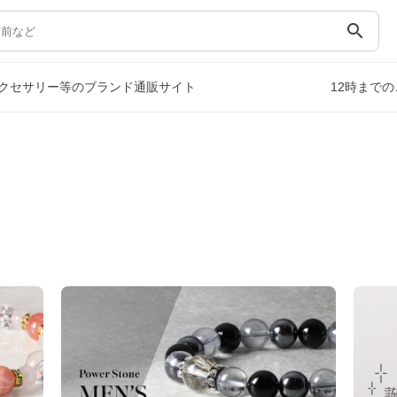
search
クセサリー等のブランド通販サイト
12時まで