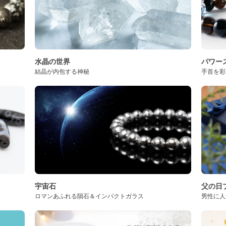
水晶の世界
パワー
結晶が内包する神秘
手首を彩
宇宙石
父の日プ
ロマンあふれる隕石＆インパクトガラス
男性に人