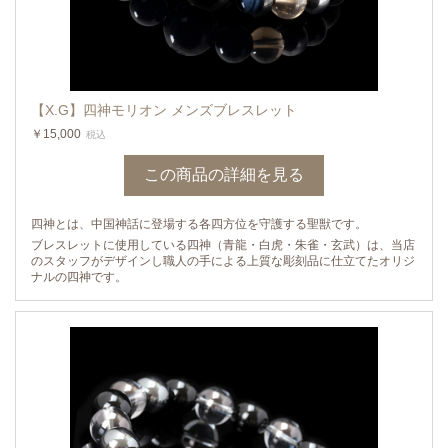
【X.G】四神モリオン メンズブレスレット
￥15,000
税込
この商品の詳細を見る
四神とは、中国神話に登場する各四方位を守護する聖獣です。
ブレスレットに使用している四神（青龍・白虎・朱雀・玄武）は、当店
のスタッフがデザインし職人の手による上質な彫刻品に仕立てたオリジ
ナルの四神です。