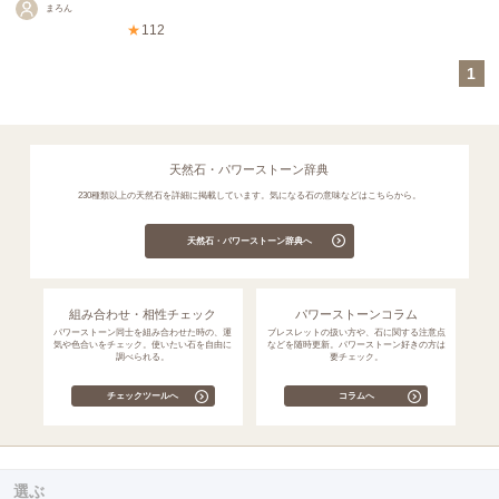
まろん
★
112
1
天然石・パワーストーン辞典
230種類以上の天然石を詳細に掲載しています。気になる石の意味などはこちらから。
天然石・パワーストーン辞典へ
組み合わせ・相性チェック
パワーストーンコラム
パワーストーン同士を組み合わせた時の、運
ブレスレットの扱い方や、石に関する注意点
気や色合いをチェック。使いたい石を自由に
などを随時更新。パワーストーン好きの方は
調べられる。
要チェック。
チェックツールへ
コラムへ
選ぶ