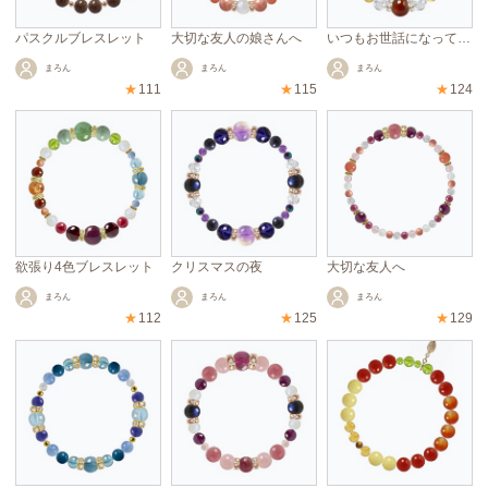
パスクルブレスレット
大切な友人の娘さんへ
いつもお世話になっている方へ
まろん
まろん
まろん
★
111
★
115
★
124
欲張り4色ブレスレット
クリスマスの夜
大切な友人へ
まろん
まろん
まろん
★
112
★
125
★
129