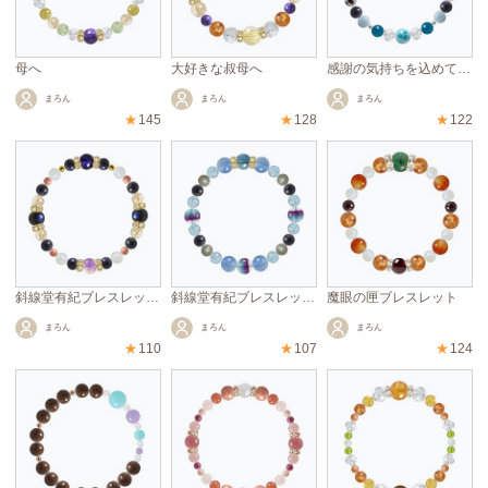
母へ
大好きな叔母へ
感謝の気持ちを込めて、叔父へ
まろん
まろん
まろん
★
145
★
128
★
122
斜線堂有紀ブレスレット②
斜線堂有紀ブレスレット①
魔眼の匣ブレスレット
まろん
まろん
まろん
★
110
★
107
★
124