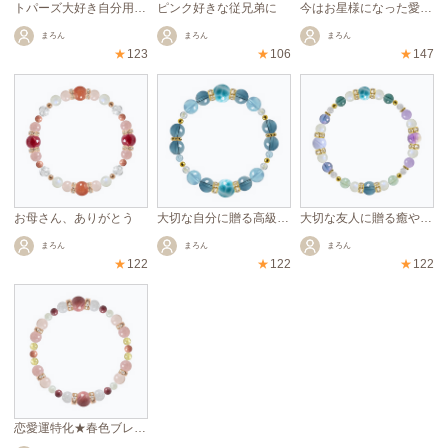
トパーズ大好き自分用ブレスレット
ピンク好きな従兄弟に
今はお星様になった愛犬へ
まろん
まろん
まろん
★
123
★
106
★
147
お母さん、ありがとう
大切な自分に贈る高級ブレスレット
大切な友人に贈る癒やしブレスレット
まろん
まろん
まろん
★
122
★
122
★
122
恋愛運特化★春色ブレスレット