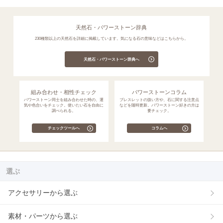
天然石・パワーストーン辞典
230種類以上の天然石を詳細に掲載しています。気になる石の意味などはこちらから。
天然石・パワーストーン辞典へ
組み合わせ・相性チェック
パワーストーンコラム
パワーストーン同士を組み合わせた時の、運
ブレスレットの扱い方や、石に関する注意点
気や色合いをチェック。使いたい石を自由に
などを随時更新。パワーストーン好きの方は
調べられる。
要チェック。
チェックツールへ
コラムへ
選ぶ
アクセサリーから選ぶ
素材・パーツから選ぶ