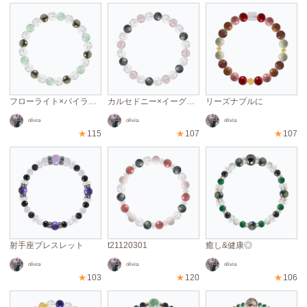
フローライト×パイライト×クリスタル
カルセドニー×イーグルアイ×クリスタル
リーズナブルに
olivia
olivia
olivia
★
115
★
107
★
107
射手座ブレスレット
t21120301
癒し&健康◎
olivia
olivia
olivia
★
103
★
120
★
106