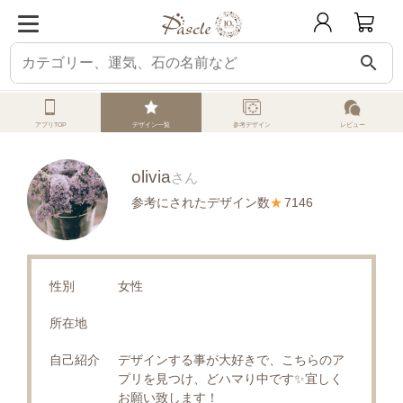
search
パスクル
オーダーメイド
みんなのデザイン
oliviaさんの投稿デザイン
アプリTOP
デザイン一覧
参考デザイン
レビュー
olivia
さん
参考にされたデザイン数
★
7146
性別
女性
所在地
自己紹介
デザインする事が大好きで、こちらのア
プリを見つけ、どハマり中です✨宜しく
お願い致します！