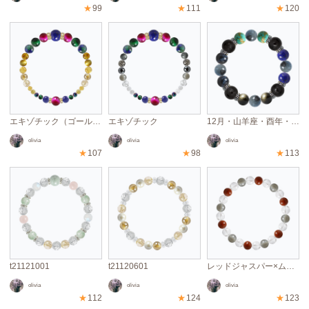
★
99
★
111
★
120
エキゾチック（ゴールド）
エキゾチック
12月・山羊座・酉年・メンズ用
olivia
olivia
olivia
★
107
★
98
★
113
t21121001
t21120601
レッドジャスパー×ムーンストーン×クリスタル
olivia
olivia
olivia
★
112
★
124
★
123