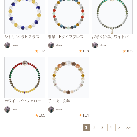
シトリン×ラピスラズリ×クリスタル
翡翠 Bタイプブレス
お守りに◎ホワイトバッファローブレス
olivia
olivia
olivia
★
112
★
118
★
103
ホワイトバッファロー
子・戌・亥年
olivia
olivia
★
105
★
114
1
2
3
4
>
>>