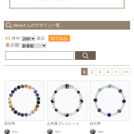
oliviaさんのデザイン一覧
63
件中
表示
絞り込み
表示順
1
2
3
4
>
>>
自分用
山羊座ブレスレット
自分用
olivia
olivia
olivia