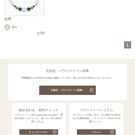
安寧
匿名
★
90
1
天然石・パワーストーン辞典
230種類以上の天然石を詳細に掲載しています。気になる石の意味などはこちらから。
天然石・パワーストーン辞典へ
組み合わせ・相性チェック
パワーストーンコラム
パワーストーン同士を組み合わせた時の、運
ブレスレットの扱い方や、石に関する注意点
気や色合いをチェック。使いたい石を自由に
などを随時更新。パワーストーン好きの方は
調べられる。
要チェック。
チェックツールへ
コラムへ