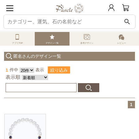
search
パスクル
オーダーメイド
みんなのデザイン
匿名さんの投稿デザイン
アプリTOP
デザイン一覧
参考デザイン
レビュー
匿名さんのデザイン一覧
1
件中
表示
絞り込み
表示順
1