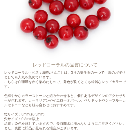
レッドコーラルの品質について
レッドコーラル（和名：珊瑚/さんご）は、3月の誕生石の一つで、海のお守り
としても人気を集めています。
こちらは白珊瑚を赤く染めたもので、発色が良くとても綺麗なレッドカラーで
す。
色鮮やかなカラーストーンと組み合わせると、個性あるデザインのアクセサリ
ーが作れます。カーネリアンやイエローオパール、ペリドットやシーブルーカ
ルセドニーなども組み合わせにおすすめです。
粒サイズ：8mm(±0.5mm)
穴サイズ：0.8mm以上
品質：染色を施していますので、長時間水に濡れないようにご注意ください。
また、表面に凹凸が見られる場合がございます。