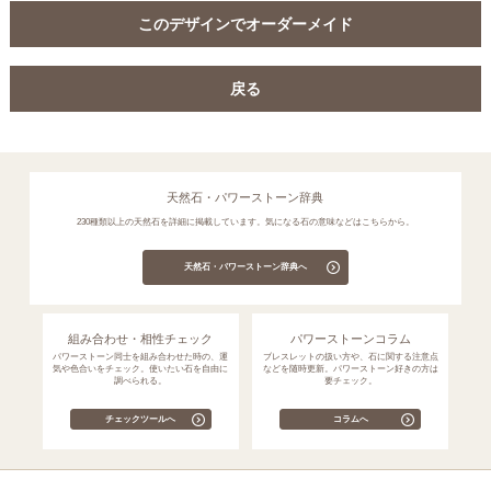
このデザインでオーダーメイド
戻る
天然石・パワーストーン辞典
230種類以上の天然石を詳細に掲載しています。気になる石の意味などはこちらから。
天然石・パワーストーン辞典へ
組み合わせ・相性チェック
パワーストーンコラム
パワーストーン同士を組み合わせた時の、運
ブレスレットの扱い方や、石に関する注意点
気や色合いをチェック。使いたい石を自由に
などを随時更新。パワーストーン好きの方は
調べられる。
要チェック。
チェックツールへ
コラムへ