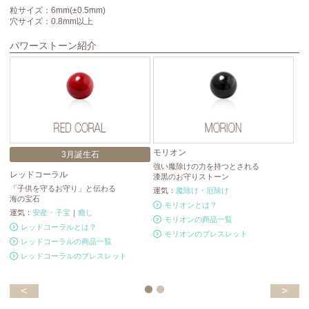
粒サイズ：6mm(±0.5mm)
穴サイズ：0.8mm以上
パワーストーン紹介
モリオン
レ
3月誕生石
強い魔除けの力を持つとされる
特
レッドコーラル
漆黒のお守りストーン
シ
「子供を守るお守り」と伝わる
運気：
魔除け・厄除け
運
海の宝石
モリオンとは？
運気：
安産・子宝
｜
癒し
モリオンの商品一覧
レッドコーラルとは？
モリオンのブレスレット
レッドコーラルの商品一覧
レッドコーラルのブレスレット
<
>