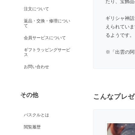
たり、宝飾品
オレンジガーネット
注文について
グリーンガーネット
ギリシャ神話
返品・交換・修理につい
て
えられていま
ロードライトガーネッ
ト
るようです。
会員サービスについて
京都オパール
ギフトラッピングサービ
クイーンコンクシェル
※
「出雲の阿
ス
クォンタムクアトロシリカ
お問い合わせ
クォーツァイト各種
グリーンクォーツァイ
ト
その他
ブルークォーツァイト
こんなプレゼ
鞍馬石
クリスタル各種
パスクルとは
クリスタル（本水晶）
閲覧履歴
山梨水晶