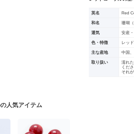
英名
Red C
和名
珊瑚（
運気
安産・
色・特徴
レッド
主な産地
中国、
取り扱い
濡れた
くださ
それが
ルの人気アイテム