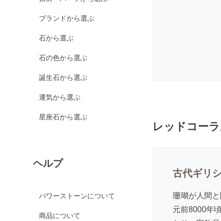
カルサイト各種
ブランドから選ぶ
ピンクカルサイト
イエローカルサイト
石から選ぶ
オレンジカルサイト
石の色から選ぶ
グリーンカルサイト
誕生石から選ぶ
ブルーカルサイト
運気から選ぶ
カルセドニー各種
ホワイトカルセドニー
星座石から選ぶ
レッドコーラ
シーブルーカルセドニ
ー
ピンクカルセドニー
ヘルプ
カーネリアン
古代ギリ
ガーデンクォーツ
珊瑚が人間と
パワーストーンについて
ガーネット各種
元前8000
商品について
ガーネット