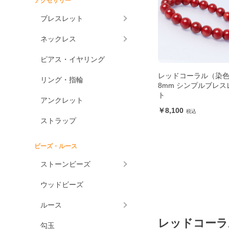
アクセサリー
アメジスト各種
ブレスレット
アメジスト
ネックレス
ラベンダーアメジスト
ピアス・イヤリング
グリーンアメジスト
レッドコーラル（染
ケープアメジスト
リング・指輪
8mm シンプルブレス
ト
アメジストエレスチャ
アンクレット
ル
8,100
アメトリン
ストラップ
アラゴナイト
ビーズ・ルース
アンバー
ストーンビーズ
アンモライト
ウッドビーズ
出雲石
一位
ルース
インカローズ
レッドコーラ
勾玉