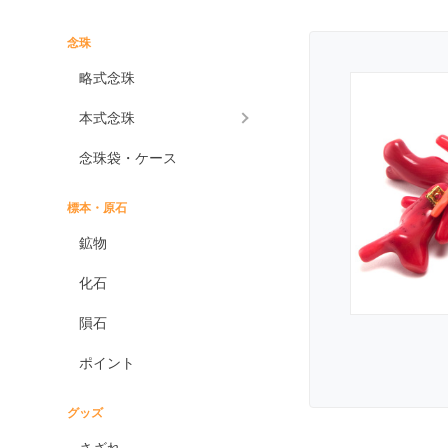
インプレッションストーン
イーグルアイ
念珠
ヴァーダイト
略式念珠
エメラルド
本式念珠
エンジェライト
念珠袋・ケース
エンジェルシリカ
オニキス各種
標本・原石
ブラックオニキス
鉱物
ホワイトオニキス
化石
オパール各種
隕石
ピンクオパール
ポイント
ブラックマトリックス
オパール
イエローオパール
グッズ
ドラゴンアイ
さざれ