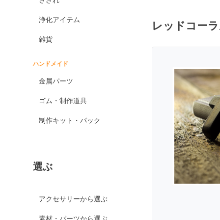
オブシディアン各種
浄化アイテム
レッドコーラ
ゴールデンオブシディ
アン
雑貨
シルバーオブシディア
ン
ハンドメイド
スパイダーウェブオブ
金属パーツ
シディアン
スノーフレークオブシ
ゴム・制作道具
ディアン
制作キット・パック
マホガニーオブシディ
アン
ミッドナイトレースオ
ブシディアン
選ぶ
ブラックアイスオブシ
ディアン
カイヤナイト
アクセサリーから選ぶ
神居古潭石
素材・パーツから選ぶ