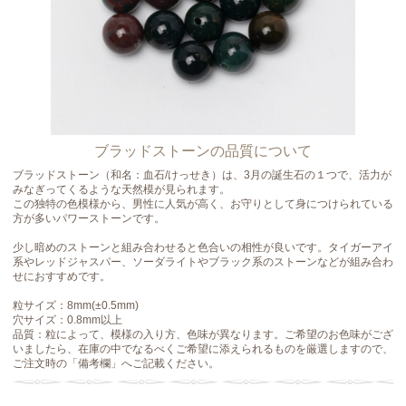
ブラッドストーンの品質について
ブラッドストーン（和名：血石/けっせき）は、3月の誕生石の１つで、活力が
みなぎってくるような天然模が見られます。
この独特の色模様から、男性に人気が高く、お守りとして身につけられている
方が多いパワーストーンです。
少し暗めのストーンと組み合わせると色合いの相性が良いです。タイガーアイ
系やレッドジャスパー、ソーダライトやブラック系のストーンなどが組み合わ
せにおすすめです。
粒サイズ：8mm(±0.5mm)
穴サイズ：0.8mm以上
品質：粒によって、模様の入り方、色味が異なります。ご希望のお色味がござ
いましたら、在庫の中でなるべくご希望に添えられるものを厳選しますので、
ご注文時の「備考欄」へご記載ください。