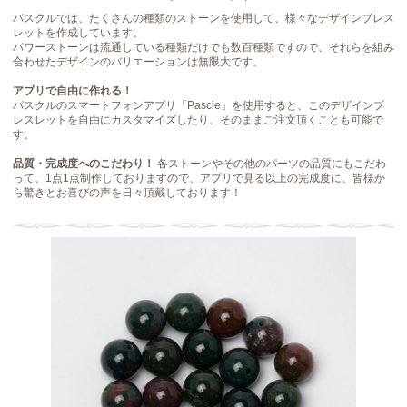
パスクルでは、たくさんの種類のストーンを使用して、様々なデザインブレス
レットを作成しています。
パワーストーンは流通している種類だけでも数百種類ですので、それらを組み
合わせたデザインのバリエーションは無限大です。
アプリで自由に作れる！
パスクルのスマートフォンアプリ「Pascle」を使用すると、このデザインブ
レスレットを自由にカスタマイズしたり、そのままご注文頂くことも可能で
す。
品質・完成度へのこだわり！
各ストーンやその他のパーツの品質にもこだわ
って、1点1点制作しておりますので、アプリで見る以上の完成度に、皆様か
ら驚きとお喜びの声を日々頂戴しております！