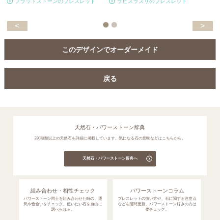
ブラッドストーンのブレスレット
ラピスラズリのブレスレット
<
>
このデザインでオーダーメイド
戻る
天然石・パワーストーン辞典
230種類以上の天然石を詳細に掲載しています。気になる石の意味などはこちらから。
天然石・パワーストーン辞典へ
組み合わせ・相性チェック
パワーストーンコラム
パワーストーン同士を組み合わせた時の、運
ブレスレットの扱い方や、石に関する注意点
気や色合いをチェック。使いたい石を自由に
などを随時更新。パワーストーン好きの方は
調べられる。
要チェック。