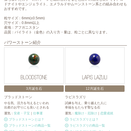
ドナイトやエンジェライト、エメラルドやムーンストーン系との組み合わせも
おすすめです。
粒サイズ：6mm(±0.5mm)
穴サイズ：0.8mm以上
産地：アフガニスタン
品質：パイライト（金色）の入り方・量は、粒ごとに異なります。
パワーストーン紹介
3月誕生石
12月誕生石
ブラッドストーン
ラピスラズリ
ブ
やる気、活力を与えるといわれ
試練を与え、乗り越えた人に
ブ
出産のお守りにも良いとされる
幸福をもたらす聖なる石
人
運気：
安産・子宝
｜
仕事運
運気：
魔除け・厄除け
｜
恋愛成就
運
ブラッドストーンとは？
ラピスラズリとは？
ブラッドストーンの商品一覧
ラピスラズリの商品一覧