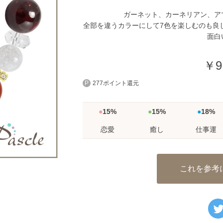
ガーネット、カーネリアン、ア
全部を違うカラーにして7色を楽しむのも良
面白
￥9
277ポイント還元
15%
15%
18%
恋愛
癒し
仕事運
これを参考