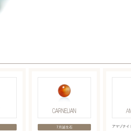
アマゾナイ
7月誕生石