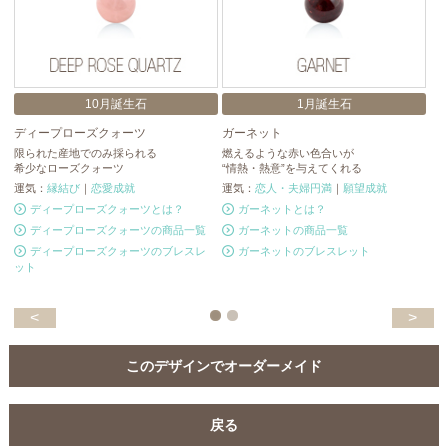
10月誕生石
1月誕生石
ディープローズクォーツ
ガーネット
カ
限られた産地でのみ採られる
燃えるような赤い色合いが
ナ
希少なローズクォーツ
“情熱・熱意”を与えてくれる
勝
運気：
縁結び
｜
恋愛成就
運気：
恋人・夫婦円満
｜
願望成就
運
ディープローズクォーツとは？
ガーネットとは？
ディープローズクォーツの商品一覧
ガーネットの商品一覧
ディープローズクォーツのブレスレ
ガーネットのブレスレット
ット
<
>
このデザインでオーダーメイド
戻る