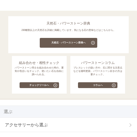
天然石・パワーストーン辞典
230種類以上の天然石を詳細に掲載しています。気になる石の意味などはこちらから。
天然石・パワーストーン辞典へ
組み合わせ・相性チェック
パワーストーンコラム
パワーストーン同士を組み合わせた時の、運
ブレスレットの扱い方や、石に関する注意点
気や色合いをチェック。使いたい石を自由に
などを随時更新。パワーストーン好きの方は
調べられる。
要チェック。
チェックツールへ
コラムへ
選ぶ
アクセサリーから選ぶ