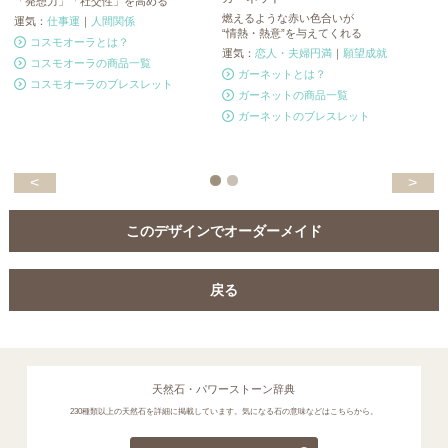
「発想力」「社交性」を高める
ト
燃えるような赤い色合いが
運気：
仕事運
｜
人間関係
運
“情熱・熱意”を与えてくれる
コスモオーラとは？
運気：
恋人・夫婦円満
｜
願望成就
コスモオーラの商品一覧
ガーネットとは？
コスモオーラのブレスレット
ガーネットの商品一覧
ガーネットのブレスレット
<
>
このデザインでオーダーメイド
戻る
天然石・パワーストーン辞典
230種類以上の天然石を詳細に掲載しています。気になる石の意味などはこちらから。