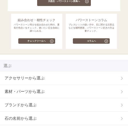
天然石・パワーストーン辞典へ
組み合わせ・相性チェック
パワーストーンコラム
パワーストーン同士を組み合わせた時の、運
ブレスレットの扱い方や、石に関する注意点
気や色合いをチェック。使いたい石を自由に
などを随時更新。パワーストーン好きの方は
調べられる。
要チェック。
チェックツールへ
コラムへ
選ぶ
アクセサリーから選ぶ
素材・パーツから選ぶ
ブランドから選ぶ
石の名前から選ぶ