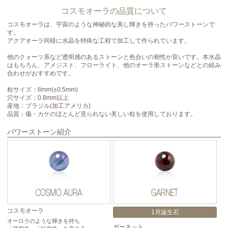
コスモオーラの品質について
コスモオーラは、宇宙のような神秘的な美し輝きを持ったパワーストーンで
す。
アクアオーラ同様に水晶を特殊な工程で加工して作られています。
他のクォーツ系など透明感のあるストーンと色合いの相性が良いです。本水晶
はもちろん、アメジスト、フローライト、他のオーラ形ストーンなどとの組み
合わせがおすすめです。
粒サイズ：8mm(±0.5mm)
穴サイズ：0.8mm以上
産地：ブラジル(加工アメリカ)
品質：傷・カケのほとんど見られない美しい粒を使用しております。
パワーストーン紹介
コスモオーラ
ト
1月誕生石
オーロラのような輝きを持ち
忍
ガーネット