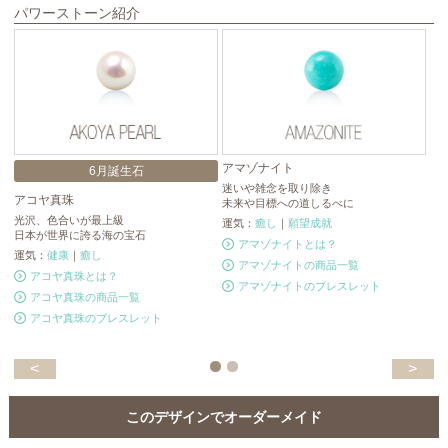
パワーストーン紹介
アマゾナイト
ラ
6月誕生石
迷いや雑念を取り除き
神
アコヤ真珠
未来や目標への道しるべに
「
光沢、色合いが最上級
運気：
癒し
｜
願望成就
運
日本が世界に誇る海の宝石
アマゾナイトとは？
運気：
健康
｜
癒し
アマゾナイトの商品一覧
アコヤ真珠とは？
アマゾナイトのブレスレット
アコヤ真珠の商品一覧
アコヤ真珠のブレスレット
<
>
このデザインでオーダーメイド