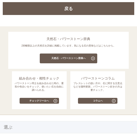
戻る
天然石・パワーストーン辞典
230種類以上の天然石を詳細に掲載しています。気になる石の意味などはこちらから。
天然石・パワーストーン辞典へ
組み合わせ・相性チェック
パワーストーンコラム
パワーストーン同士を組み合わせた時の、運
ブレスレットの扱い方や、石に関する注意点
気や色合いをチェック。使いたい石を自由に
などを随時更新。パワーストーン好きの方は
調べられる。
要チェック。
チェックツールへ
コラムへ
選ぶ