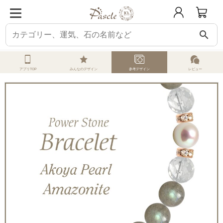
search
ホーム
オーダーメイド
参考デザイン
アコヤ真珠
ラブラドライト・アマ
アプリTOP
みんなのデザイン
参考デザイン
レビュー