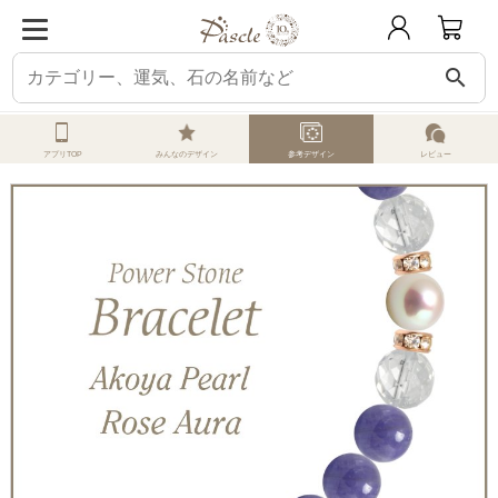
search
ホーム
オーダーメイド
参考デザイン
アコヤ真珠
タンザナイト・ローズ
アプリTOP
みんなのデザイン
参考デザイン
レビュー