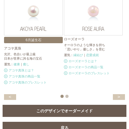
ローズオーラ
6月誕生石
オーロラのような輝きを持ち
アコヤ真珠
タ
「思いやり」優しさ」を育む
光沢、色合いが最上級
「
運気：
縁結び
｜
恋愛成就
日本が世界に誇る海の宝石
タ
ローズオーラとは？
運気：
健康
｜
癒し
運
ローズオーラの商品一覧
アコヤ真珠とは？
ローズオーラのブレスレット
アコヤ真珠の商品一覧
アコヤ真珠のブレスレット
<
>
このデザインでオーダーメイド
戻る