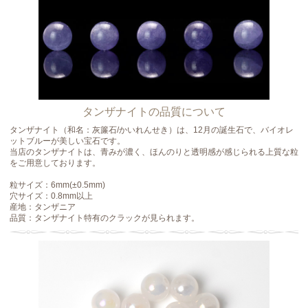
タンザナイトの品質について
タンザナイト（和名：灰簾石/かいれんせき）は、12月の誕生石で、バイオレ
ットブルーが美しい宝石です。
当店のタンザナイトは、青みが濃く、ほんのりと透明感が感じられる上質な粒
をご用意しております。
粒サイズ：6mm(±0.5mm)
穴サイズ：0.8mm以上
産地：タンザニア
品質：タンザナイト特有のクラックが見られます。