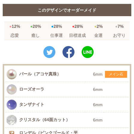
このデザインでオーダーメイド
12%
20%
28%
28%
2%
7%
恋愛
癒し
仕事運
目標達成
金運
お守り
パール（アコヤ真珠）
6mm
メイン石
ローズオーラ
6mm
タンザナイト
6mm
クリスタル（64面カット）
6mm
ロンデル（ピンクゴールド・平