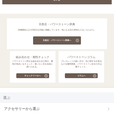
天然石・パワーストーン辞典
230種類以上の天然石を詳細に掲載しています。気になる石の意味などはこちらから。
天然石・パワーストーン辞典へ
組み合わせ・相性チェック
パワーストーンコラム
パワーストーン同士を組み合わせた時の、運
ブレスレットの扱い方や、石に関する注意点
気や色合いをチェック。使いたい石を自由に
などを随時更新。パワーストーン好きの方は
調べられる。
要チェック。
チェックツールへ
コラムへ
選ぶ
アクセサリーから選ぶ