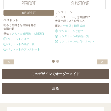
サンストーン
8月誕生石
ムーンストーンとは対照的に
ペリドット
カ
太陽が輝くような美しさ
明るく前向きな感情を育む
ナ
運気：
仕事運
｜
願望成就
太陽の石
勝
サンストーンとは？
運気：
恋人・夫婦円満
｜
人間関係
運
サンストーンの商品一覧
ペリドットとは？
サンストーンのブレスレット
ペリドットの商品一覧
ペリドットのブレスレット
<
>
このデザインでオーダーメイド
戻る