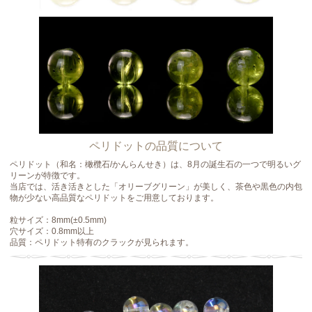
ペリドットの品質について
ペリドット（和名：橄欖石/かんらんせき）は、8月の誕生石の一つで明るいグ
リーンが特徴です。
当店では、活き活きとした「オリーブグリーン」が美しく、茶色や黒色の内包
物が少ない高品質なペリドットをご用意しております。
粒サイズ：8mm(±0.5mm)
穴サイズ：0.8mm以上
品質：ペリドット特有のクラックが見られます。