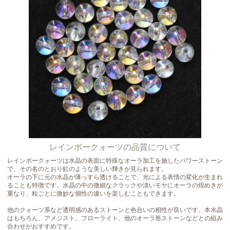
レインボークォーツの品質について
レインボークォーツは水晶の表面に特殊なオーラ加工を施したパワーストーン
で、その名のとおり虹のような美しい輝きが見られます。
オーラの下に元の水晶が薄っすら透けることで、光による表情の変化が生まれ
ることも特徴です。水晶の中の微細なクラックや淡いモヤにオーラの煌めきが
重なり、粒ごとに微妙な個性の違いを楽しむこともできます。
他のクォーツ系など透明感のあるストーンと色合いの相性が良いです。本水晶
はもちろん、アメジスト、フローライト、他のオーラ形ストーンなどとの組み
合わせがおすすめです。