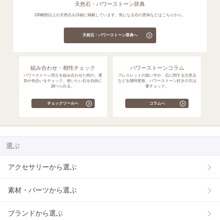
天然石・パワーストーン辞典
230種類以上の天然石を詳細に掲載しています。気になる石の意味などはこちらから。
天然石・パワーストーン辞典へ
組み合わせ・相性チェック
パワーストーンコラム
パワーストーン同士を組み合わせた時の、運
ブレスレットの扱い方や、石に関する注意点
気や色合いをチェック。使いたい石を自由に
などを随時更新。パワーストーン好きの方は
調べられる。
要チェック。
チェックツールへ
コラムへ
選ぶ
アクセサリーから選ぶ
素材・パーツから選ぶ
ブランドから選ぶ