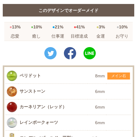
このデザインでオーダーメイド
13%
10%
21%
41%
3%
10%
恋愛
癒し
仕事運
目標達成
金運
お守り
ペリドット
8mm
メイン石
サンストーン
6mm
カーネリアン（レッド）
6mm
レインボークォーツ
6mm