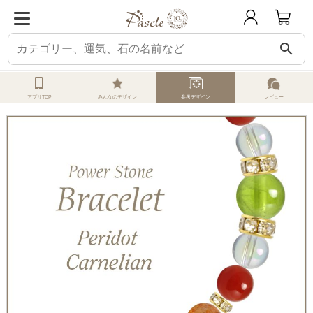
search
ホーム
オーダーメイド
参考デザイン
ペリドット
レディース8 誕生石
アプリTOP
みんなのデザイン
参考デザイン
レビュー