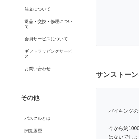
オレンジガーネット
注文について
グリーンガーネット
返品・交換・修理につい
て
ロードライトガーネッ
ト
会員サービスについて
京都オパール
ギフトラッピングサービ
クイーンコンクシェル
ス
クォンタムクアトロシリカ
お問い合わせ
クォーツァイト各種
サンストーン
グリーンクォーツァイ
ト
その他
ブルークォーツァイト
鞍馬石
バイキングの
クリスタル各種
パスクルとは
クリスタル（本水晶）
今から約10
閲覧履歴
はないでしょ
山梨水晶