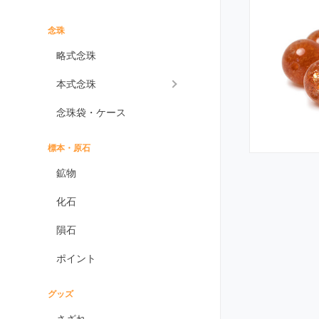
インプレッションストーン
イーグルアイ
念珠
ヴァーダイト
略式念珠
エメラルド
本式念珠
エンジェライト
念珠袋・ケース
エンジェルシリカ
オニキス各種
標本・原石
ブラックオニキス
鉱物
ホワイトオニキス
化石
オパール各種
隕石
ピンクオパール
ポイント
ブラックマトリックス
オパール
イエローオパール
グッズ
ドラゴンアイ
さざれ