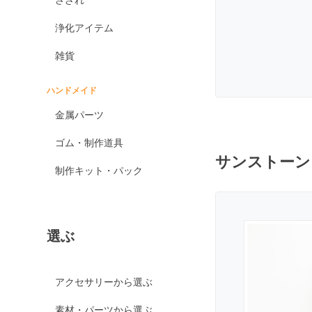
オブシディアン各種
浄化アイテム
ゴールデンオブシディ
アン
雑貨
シルバーオブシディア
ン
ハンドメイド
スパイダーウェブオブ
金属パーツ
シディアン
スノーフレークオブシ
ゴム・制作道具
ディアン
サンストーン
制作キット・パック
マホガニーオブシディ
アン
ミッドナイトレースオ
ブシディアン
選ぶ
ブラックアイスオブシ
ディアン
カイヤナイト
アクセサリーから選ぶ
神居古潭石
素材・パーツから選ぶ