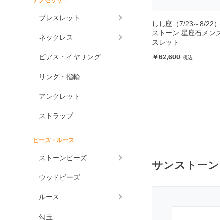
アクセサリー
アメジスト各種
ブレスレット
しし座（7/23～8/22
アメジスト
ストーン 星座石メン
ネックレス
スレット
ラベンダーアメジスト
ピアス・イヤリング
62,600
グリーンアメジスト
ケープアメジスト
リング・指輪
アメジストエレスチャ
アンクレット
ル
アメトリン
ストラップ
アラゴナイト
ビーズ・ルース
アンバー
ストーンビーズ
アンモライト
サンストーン
ウッドビーズ
出雲石
一位
ルース
インカローズ
勾玉