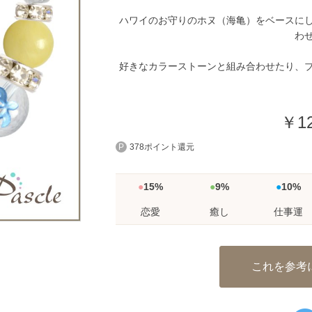
ハワイのお守りのホヌ（海亀）をベースに
わ
好きなカラーストーンと組み合わせたり、
￥12
378ポイント還元
15%
9%
10%
恋愛
癒し
仕事運
これを参考