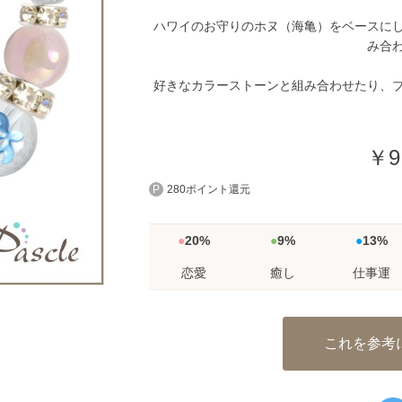
ハワイのお守りのホヌ（海亀）をベースに
み合
好きなカラーストーンと組み合わせたり、
￥9
280ポイント還元
20%
9%
13%
恋愛
癒し
仕事運
これを参考