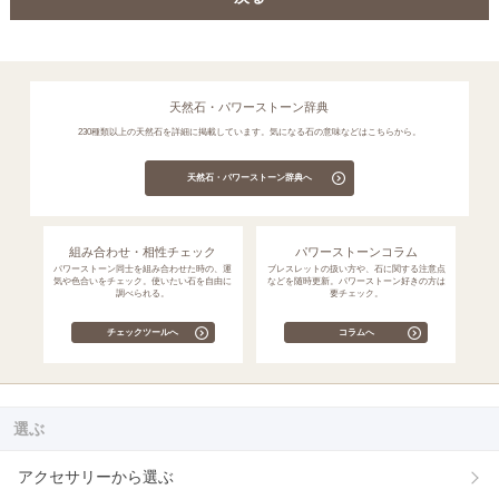
天然石・パワーストーン辞典
230種類以上の天然石を詳細に掲載しています。気になる石の意味などはこちらから。
天然石・パワーストーン辞典へ
組み合わせ・相性チェック
パワーストーンコラム
パワーストーン同士を組み合わせた時の、運
ブレスレットの扱い方や、石に関する注意点
気や色合いをチェック。使いたい石を自由に
などを随時更新。パワーストーン好きの方は
調べられる。
要チェック。
チェックツールへ
コラムへ
選ぶ
アクセサリーから選ぶ