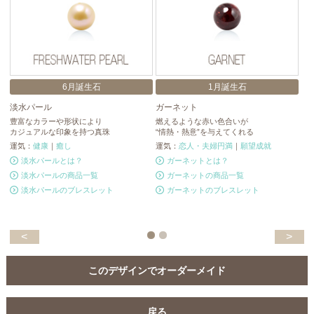
イ
6月誕生石
1月誕生石
バ
淡水パール
ガーネット
女
豊富なカラーや形状により
燃えるような赤い色合いが
運
カジュアルな印象を持つ真珠
“情熱・熱意”を与えてくれる
運気：
健康
｜
癒し
運気：
恋人・夫婦円満
｜
願望成就
淡水パールとは？
ガーネットとは？
淡水パールの商品一覧
ガーネットの商品一覧
淡水パールのブレスレット
ガーネットのブレスレット
<
>
このデザインでオーダーメイド
戻る