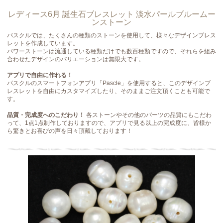
レディース6月 誕生石ブレスレット 淡水パールブルームー
ンストーン
パスクルでは、たくさんの種類のストーンを使用して、様々なデザインブレス
レットを作成しています。
パワーストーンは流通している種類だけでも数百種類ですので、それらを組み
合わせたデザインのバリエーションは無限大です。
アプリで自由に作れる！
パスクルのスマートフォンアプリ「Pascle」を使用すると、このデザインブ
レスレットを自由にカスタマイズしたり、そのままご注文頂くことも可能で
す。
品質・完成度へのこだわり！
各ストーンやその他のパーツの品質にもこだわ
って、1点1点制作しておりますので、アプリで見る以上の完成度に、皆様か
ら驚きとお喜びの声を日々頂戴しております！