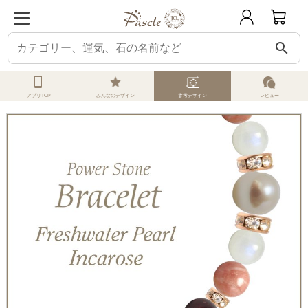
search
ホーム
オーダーメイド
参考デザイン
淡水パール
レディース6月 誕生
アプリTOP
みんなのデザイン
参考デザイン
レビュー