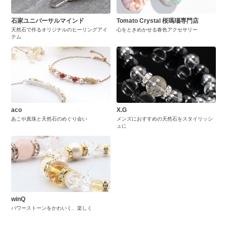
石家ユニバーサルマインド
Tomato Crystal 桜瑪瑙専門店
天然石で作るオリジナルのヒーリングアイ
心をときめかせる春色アクセサリー
テム
aco
X.G
あこや真珠と天然石のめぐり会い
メンズにおすすめの天然石をスタイリッシ
ュに
winQ
パワーストーンをかわいく、楽しく