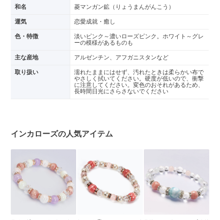
和名
菱マンガン鉱（りょうまんがんこう）
運気
恋愛成就・癒し
色・特徴
淡いピンク～濃いローズピンク。ホワイト～グレ
ーの模様があるものも
主な産地
アルゼンチン、アフガニスタンなど
取り扱い
濡れたままにはせず、汚れたときは柔らかい布で
やさしく拭いてください。硬度が低いので、衝撃
に注意してください。変色のおそれがあるため、
長時間日光にさらさないでください
インカローズの人気アイテム