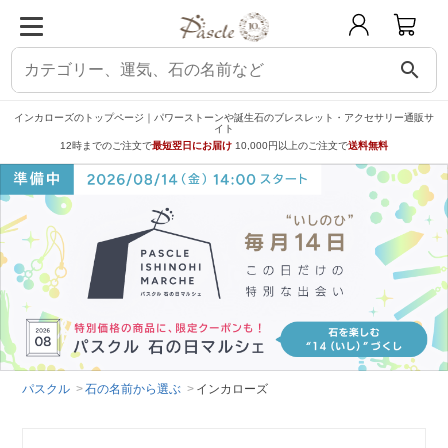
search
インカローズのトップページ｜パワーストーンや誕生石のブレスレット・アクセサリー通販サ
イト
12時までのご注文で
最短翌日にお届け
10,000円以上のご注文で
送料無料
パスクル
石の名前から選ぶ
インカローズ