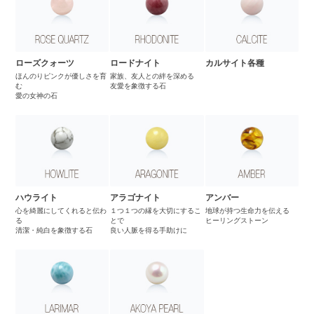
ローズクォーツ
ロードナイト
カルサイト各種
ほんのりピンクが優しさを育
家族、友人との絆を深める
む
友愛を象徴する石
愛の女神の石
ハウライト
アラゴナイト
アンバー
心を綺麗にしてくれると伝わ
１つ１つの縁を大切にするこ
地球が持つ生命力を伝える
る
とで
ヒーリングストーン
清潔・純白を象徴する石
良い人脈を得る手助けに