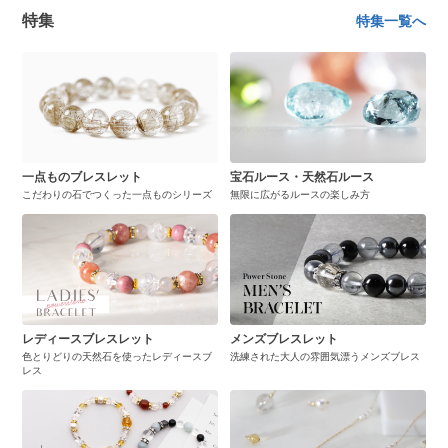
特集
特集一覧へ
一点ものブレスレット
宝石ルース・天然石ルース
こだわりの石でつくった一点ものシリーズ
無限に広がるルースの楽しみ方
レディースブレスレット
メンズブレスレット
色とりどりの天然石を使ったレディースブ
洗練された大人の雰囲気漂うメンズブレス
レス