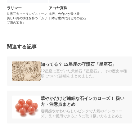
ラリマー
アコヤ真珠
世界三大ヒーリングストーン
光沢、色合いが最上級
美しい海の模様を持つ「カリ
日本が世界に誇る海の宝石
ブ海の宝石」
関連する記事
知ってる？ 12星座の守護石「星座石」
12星座に基づいた天然石「星座石」。その歴史や種
類について詳細をまとめました。
華やかだけど繊細な石インカローズ！ 扱い
方・注意点まとめ
透明感やかわいらしいピンクで人気のインカロー
ズ。長く愛用できるように取り扱い方をまとめまし
た。