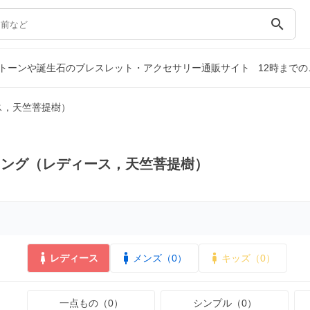
search
トーンや誕生石のブレスレット・アクセサリー通販サイト
12時まで
ス，天竺菩提樹）
リング（レディース，天竺菩提樹）
レディース
メンズ（0）
キッズ（0）
一点もの（0）
シンプル（0）