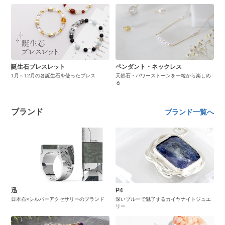
誕生石ブレスレット
ペンダント・ネックレス
1月～12月の各誕生石を使ったブレス
天然石・パワーストーンを一粒から楽しめ
る
ブランド
ブランド一覧へ
迅
P4
日本石×シルバーアクセサリーのブランド
深いブルーで魅了するカイヤナイトジュエ
リー