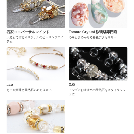
石家ユニバーサルマインド
Tomato Crystal 桜瑪瑙専門店
天然石で作るオリジナルのヒーリングアイ
心をときめかせる春色アクセサリー
テム
aco
X.G
あこや真珠と天然石のめぐり会い
メンズにおすすめの天然石をスタイリッシ
ュに