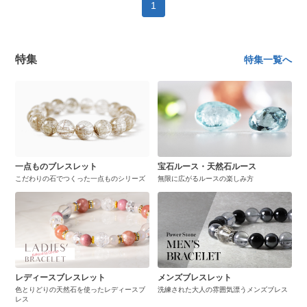
1
特集
特集一覧へ
一点ものブレスレット
宝石ルース・天然石ルース
こだわりの石でつくった一点ものシリーズ
無限に広がるルースの楽しみ方
レディースブレスレット
メンズブレスレット
色とりどりの天然石を使ったレディースブ
洗練された大人の雰囲気漂うメンズブレス
レス