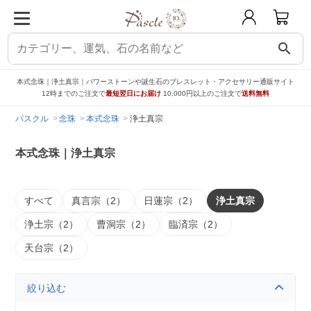
search
本式念珠｜浄土真宗｜パワーストーンや誕生石のブレスレット・アクセサリー通販サイト
12時までのご注文で
最短翌日にお届け
10,000円以上のご注文で
送料無料
パスクル
念珠
本式念珠
浄土真宗
本式念珠｜浄土真宗
すべて
真言宗（2）
日蓮宗（2）
浄土真宗
浄土宗（2）
曹洞宗（2）
臨済宗（2）
天台宗（2）
絞り込む