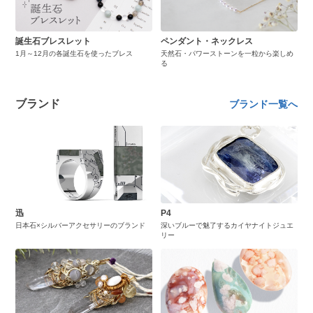
誕生石ブレスレット
ペンダント・ネックレス
1月～12月の各誕生石を使ったブレス
天然石・パワーストーンを一粒から楽しめ
る
ブランド
ブランド一覧へ
迅
P4
日本石×シルバーアクセサリーのブランド
深いブルーで魅了するカイヤナイトジュエ
リー