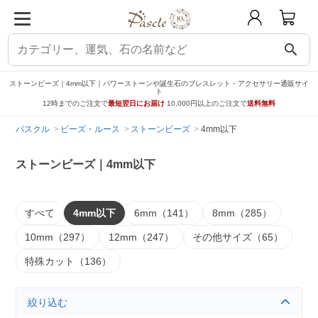
search
ストーンビーズ｜4mm以下｜パワーストーンや誕生石のブレスレット・アクセサリー通販サイ
ト
12時までのご注文で
最短翌日にお届け
10,000円以上のご注文で
送料無料
パスクル
ビーズ・ルース
ストーンビーズ
4mm以下
ストーンビーズ｜4mm以下
すべて
4mm以下
6mm（141）
8mm（285）
10mm（297）
12mm（247）
その他サイズ（65）
特殊カット（136）
絞り込む