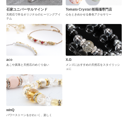
石家ユニバーサルマインド
Tomato Crystal 桜瑪瑙専門店
天然石で作るオリジナルのヒーリングアイ
心をときめかせる春色アクセサリー
テム
aco
X.G
あこや真珠と天然石のめぐり会い
メンズにおすすめの天然石をスタイリッシ
ュに
winQ
パワーストーンをかわいく、楽しく