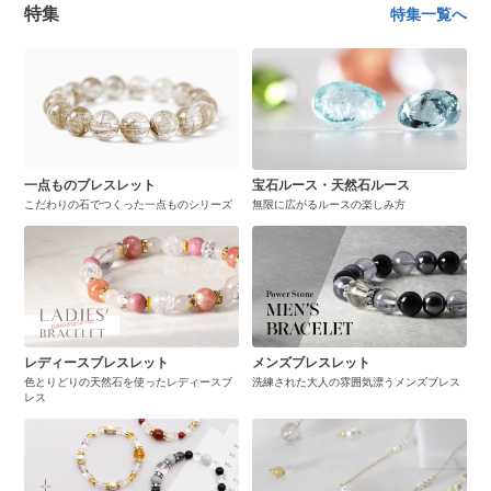
特集
特集一覧へ
一点ものブレスレット
宝石ルース・天然石ルース
こだわりの石でつくった一点ものシリーズ
無限に広がるルースの楽しみ方
レディースブレスレット
メンズブレスレット
色とりどりの天然石を使ったレディースブ
洗練された大人の雰囲気漂うメンズブレス
レス