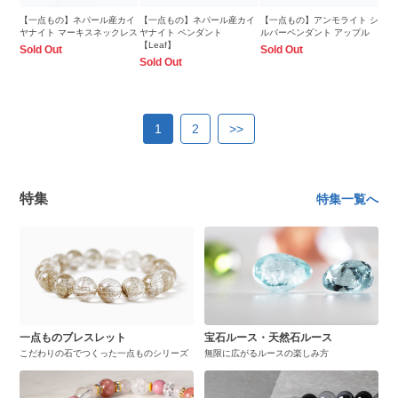
【一点もの】ネパール産カイ
【一点もの】ネパール産カイ
【一点もの】アンモライト シ
ヤナイト マーキスネックレス
ヤナイト ペンダント
ルバーペンダント アップル
【Leaf】
Sold Out
Sold Out
Sold Out
1
2
>>
特集
特集一覧へ
一点ものブレスレット
宝石ルース・天然石ルース
こだわりの石でつくった一点ものシリーズ
無限に広がるルースの楽しみ方