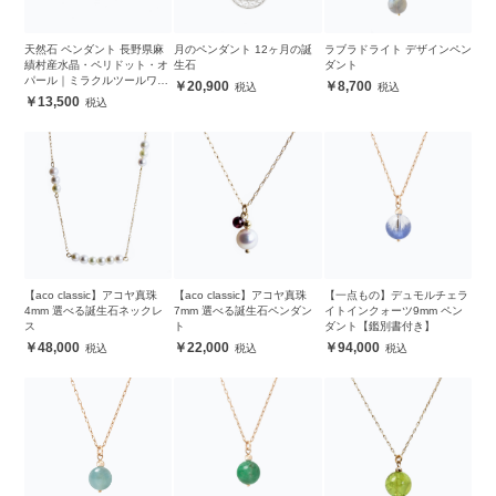
天然石 ペンダント 長野県麻
月のペンダント 12ヶ月の誕
ラブラドライト デザインペン
績村産水晶・ペリドット・オ
生石
ダント
パール｜ミラクルツールワイ
20,900
8,700
ヤーワーク アイデンティティ
13,500
ー
【aco classic】アコヤ真珠
【aco classic】アコヤ真珠
【一点もの】デュモルチェラ
4mm 選べる誕生石ネックレ
7mm 選べる誕生石ペンダン
イトインクォーツ9mm ペン
ス
ト
ダント【鑑別書付き】
48,000
22,000
94,000