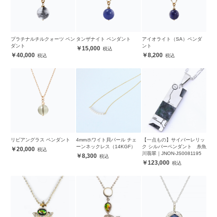
プラチナルチルクォーツ ペン
タンザナイト ペンダント
アイオライト（SA）ペンダ
ダント
ント
15,000
40,000
8,200
リビアングラス ペンダント
4mmホワイト貝パール チェ
【一点もの】サイバーレリッ
ーンネックレス（14KGF）
ク シルバーペンダント 糸魚
20,000
川翡翠｜JNON-JS0081195
8,300
123,000