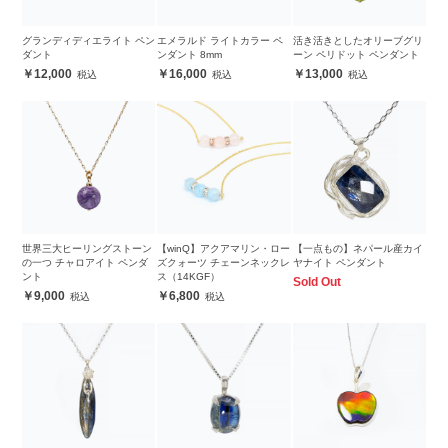
グランディディエライト ペン
エメラルド ライトカラー ペ
活き活きとしたオリーブグリ
ダント
ンダント 8mm
ーン ペリドット ペンダント
12,000
16,000
13,000
世界三大ヒーリングストーン
【winQ】アクアマリン・ロー
【一点もの】ネパール産カイ
の一つ チャロアイト ペンダ
ズクォーツ チェーンネックレ
ヤナイト ペンダント
ント
ス（14KGF）
Sold Out
9,000
6,800