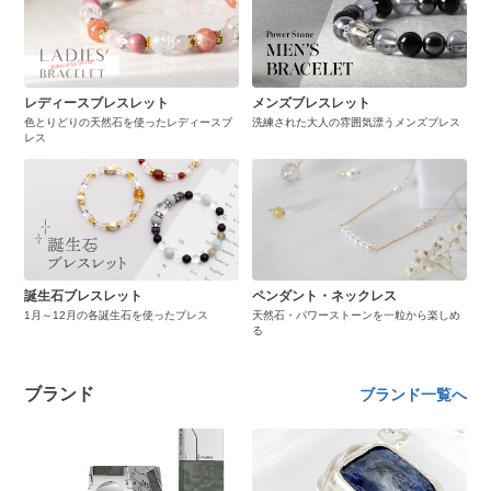
レディースブレスレット
メンズブレスレット
色とりどりの天然石を使ったレディースブ
洗練された大人の雰囲気漂うメンズブレス
レス
誕生石ブレスレット
ペンダント・ネックレス
1月～12月の各誕生石を使ったブレス
天然石・パワーストーンを一粒から楽しめ
る
ブランド
ブランド一覧へ