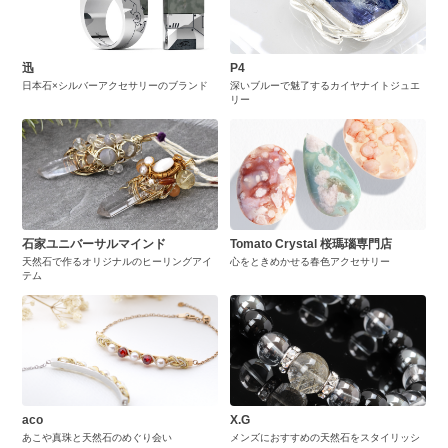
迅
P4
日本石×シルバーアクセサリーのブランド
深いブルーで魅了するカイヤナイトジュエ
リー
石家ユニバーサルマインド
Tomato Crystal 桜瑪瑙専門店
天然石で作るオリジナルのヒーリングアイ
心をときめかせる春色アクセサリー
テム
aco
X.G
あこや真珠と天然石のめぐり会い
メンズにおすすめの天然石をスタイリッシ