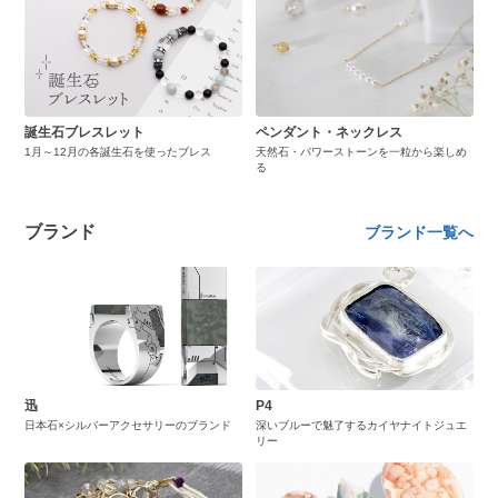
誕生石ブレスレット
ペンダント・ネックレス
1月～12月の各誕生石を使ったブレス
天然石・パワーストーンを一粒から楽しめ
る
ブランド
ブランド一覧へ
迅
P4
日本石×シルバーアクセサリーのブランド
深いブルーで魅了するカイヤナイトジュエ
リー