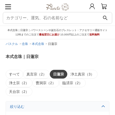
search
本式念珠｜日蓮宗｜パワーストーンや誕生石のブレスレット・アクセサリー通販サイト
12時までのご注文で
最短翌日にお届け
10,000円以上のご注文で
送料無料
パスクル
念珠
本式念珠
日蓮宗
本式念珠｜日蓮宗
すべて
真言宗（2）
日蓮宗
浄土真宗（3）
浄土宗（2）
曹洞宗（2）
臨済宗（2）
天台宗（2）
絞り込む