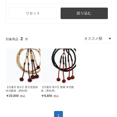
リセット
絞り込む
2
【日蓮宗 彩や】星月菩提珠
【日蓮宗 彩や】黒檀 本式数
本式数珠（男性用）
珠（男性用）
20,000
9,800
1