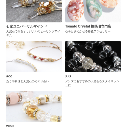
石家ユニバーサルマインド
Tomato Crystal 桜瑪瑙専門店
天然石で作るオリジナルのヒーリングアイ
心をときめかせる春色アクセサリー
テム
aco
X.G
あこや真珠と天然石のめぐり会い
メンズにおすすめの天然石をスタイリッシ
ュに
winQ