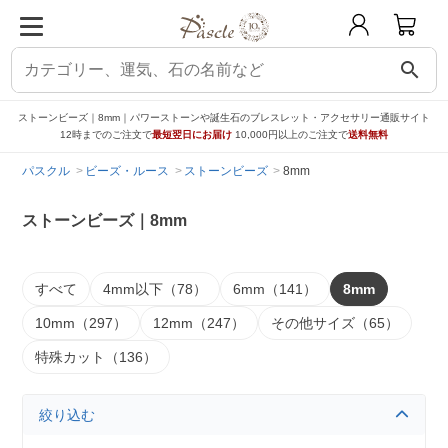
search
ストーンビーズ｜8mm｜パワーストーンや誕生石のブレスレット・アクセサリー通販サイト
12時までのご注文で
最短翌日にお届け
10,000円以上のご注文で
送料無料
パスクル
ビーズ・ルース
ストーンビーズ
8mm
ストーンビーズ｜8mm
すべて
4mm以下（78）
6mm（141）
8mm
10mm（297）
12mm（247）
その他サイズ（65）
特殊カット（136）
絞り込む