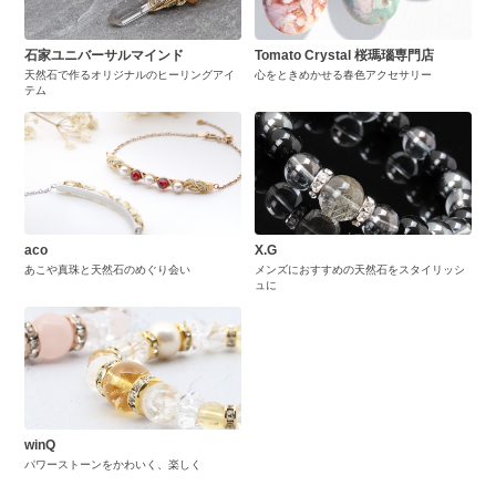
石家ユニバーサルマインド
Tomato Crystal 桜瑪瑙専門店
天然石で作るオリジナルのヒーリングアイ
心をときめかせる春色アクセサリー
テム
aco
X.G
あこや真珠と天然石のめぐり会い
メンズにおすすめの天然石をスタイリッシ
ュに
winQ
パワーストーンをかわいく、楽しく