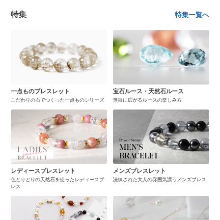
特集
特集一覧へ
一点ものブレスレット
宝石ルース・天然石ルース
こだわりの石でつくった一点ものシリーズ
無限に広がるルースの楽しみ方
レディースブレスレット
メンズブレスレット
色とりどりの天然石を使ったレディースブ
洗練された大人の雰囲気漂うメンズブレス
レス