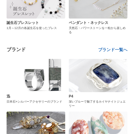
誕生石ブレスレット
ペンダント・ネックレス
1月～12月の各誕生石を使ったブレス
天然石・パワーストーンを一粒から楽しめ
る
ブランド
ブランド一覧へ
迅
P4
日本石×シルバーアクセサリーのブランド
深いブルーで魅了するカイヤナイトジュエ
リー