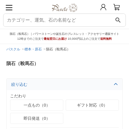
search
隕石（鞍馬石）｜パワーストーンや誕生石のブレスレット・アクセサリー通販サイト
12時までのご注文で
最短翌日にお届け
10,000円以上のご注文で
送料無料
パスクル
標本・原石
隕石（鞍馬石）
隕石（鞍馬石）
絞り込む
こだわり
一点もの（0）
ギフト対応（0）
即日発送（0）