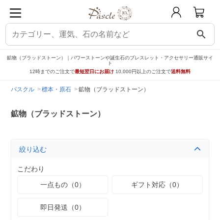
search
鉱物（ブラッドストーン）｜パワーストーンや誕生石のブレスレット・アクセサリー通販サイ
ト
12時までのご注文で
最短翌日にお届け
10,000円以上のご注文で
送料無料
パスクル
標本・原石
鉱物（ブラッドストーン）
鉱物（ブラッドストーン）
絞り込む
こだわり
一点もの（0）
ギフト対応（0）
即日発送（0）