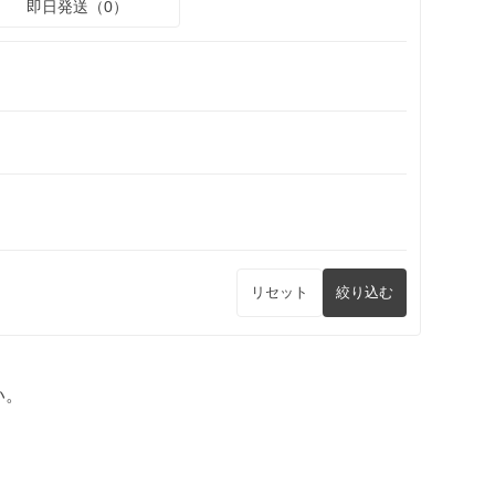
即日発送（0）
リセット
絞り込む
い。