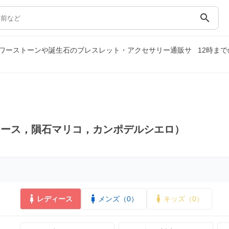
search
ワーストーンや誕生石のブレスレット・アクセサリー通販サ
12時ま
ィース，隕石マリコ，カンポデルシエロ）
レディース
メンズ（0）
キッズ（0）