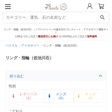
search
リング・指輪（佐治川石）｜パワーストーンや誕生石のブレスレット・アクセサリー通販サイ
ト
12時までのご注文で
最短翌日にお届け
10,000円以上のご注文で
送料無料
パスクル
アクセサリー
リング・指輪（佐治川石）
リング・指輪（佐治川石）
絞り込む
性別
レディース
メンズ
キッズ
（0）
（0）
（0）
こだわり