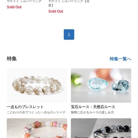
ヤナイト シルバーリング
ヤナイト シルバーリング【流
星】
Sold Out
Sold Out
1
特集
特集一覧へ
一点ものブレスレット
宝石ルース・天然石ルース
こだわりの石でつくった一点ものシリーズ
無限に広がるルースの楽しみ方