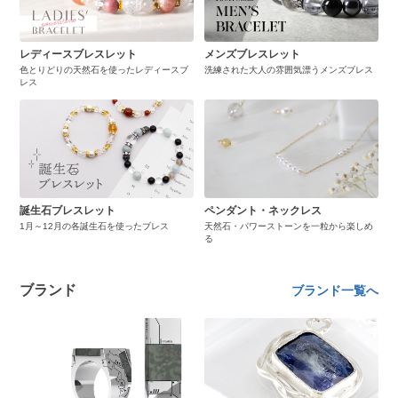
レディースブレスレット
メンズブレスレット
色とりどりの天然石を使ったレディースブ
洗練された大人の雰囲気漂うメンズブレス
レス
誕生石ブレスレット
ペンダント・ネックレス
1月～12月の各誕生石を使ったブレス
天然石・パワーストーンを一粒から楽しめ
る
ブランド
ブランド一覧へ