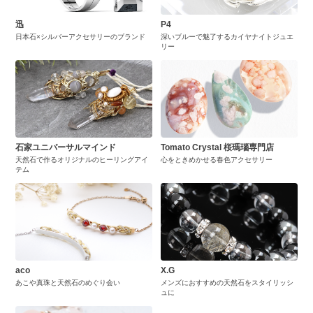
迅
P4
日本石×シルバーアクセサリーのブランド
深いブルーで魅了するカイヤナイトジュエ
リー
石家ユニバーサルマインド
Tomato Crystal 桜瑪瑙専門店
天然石で作るオリジナルのヒーリングアイ
心をときめかせる春色アクセサリー
テム
aco
X.G
あこや真珠と天然石のめぐり会い
メンズにおすすめの天然石をスタイリッシ
ュに